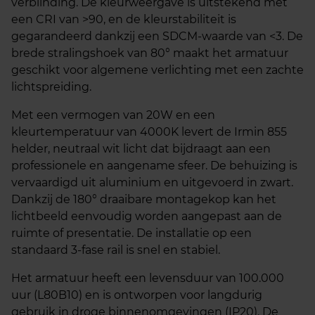
verblinding. De kleurweergave is uitstekend met
een CRI van >90, en de kleurstabiliteit is
gegarandeerd dankzij een SDCM-waarde van <3. De
brede stralingshoek van 80° maakt het armatuur
geschikt voor algemene verlichting met een zachte
lichtspreiding.
Met een vermogen van 20W en een
kleurtemperatuur van 4000K levert de Irmin 855
helder, neutraal wit licht dat bijdraagt aan een
professionele en aangename sfeer. De behuizing is
vervaardigd uit aluminium en uitgevoerd in zwart.
Dankzij de 180° draaibare montagekop kan het
lichtbeeld eenvoudig worden aangepast aan de
ruimte of presentatie. De installatie op een
standaard 3-fase rail is snel en stabiel.
Het armatuur heeft een levensduur van 100.000
uur (L80B10) en is ontworpen voor langdurig
gebruik in droge binnenomgevingen (IP20). De