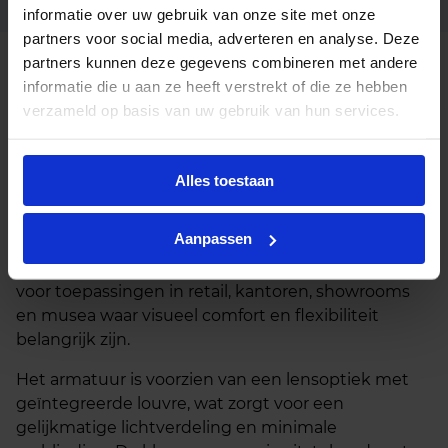
Ean code
2.041BHB940008000000
informatie over uw gebruik van onze site met onze
partners voor social media, adverteren en analyse. Deze
Casambi dimbaar, Dali dimbaar,
Opties op
partners kunnen deze gegevens combineren met andere
aanvraag
fase afsnijding dimbaar
informatie die u aan ze heeft verstrekt of die ze hebben
verzameld op basis van uw gebruik van hun services.
Beschrijving
Alles toestaan
De Irmin 855 Louvre LED lichtlijn is een compacte
en hoogwaardige verlichtingsoplossing voor 3-fase
Aanpassen
spanningsrails. Met een lengte van 855 mm en een
strak, minimalistisch ontwerp is dit armatuur ideaal
voor toepassingen in retail, kantoren, showrooms
en musea waar visueel comfort en flexibiliteit
belangrijk zijn.
Het armatuur is voorzien van een lensoptiek met
geïntegreerde louvre, wat zorgt voor een
gelijkmatige lichtverdeling en minimale