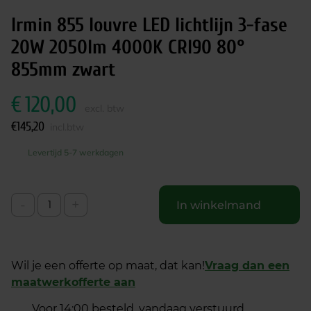
Irmin 855 louvre LED lichtlijn 3-fase
20W 2050lm 4000K CRI90 80°
855mm zwart
€
120,00
excl. btw
€
145,20
incl.btw
Levertijd 5-7 werkdagen
-
+
In winkelmand
Wil je een offerte op maat, dat kan!
Vraag dan een
maatwerkofferte aan
Voor 14:00 besteld, vandaag verstuurd