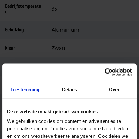
Bedrijfstemperatu
35
ur
Behuizing
Aluminium
Kleur
Zwart
Montage
3-fase rail
Merk
Light4u
Toestemming
Details
Over
Garantie
5 jaar
Deze website maakt gebruik van cookies
We gebruiken cookies om content en advertenties te
Code
LU048440
personaliseren, om functies voor social media te bieden
en om ons websiteverkeer te analyseren. Ook delen we