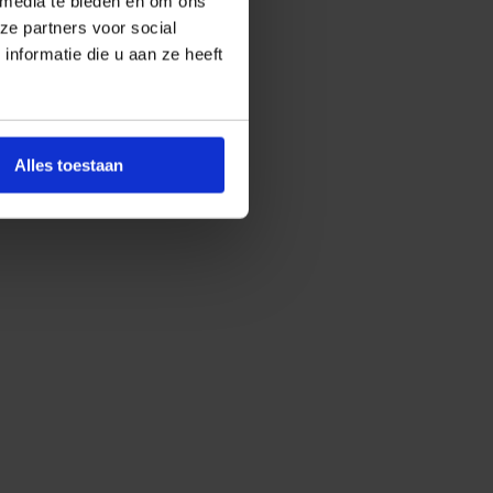
 media te bieden en om ons
ze partners voor social
nformatie die u aan ze heeft
Alles toestaan