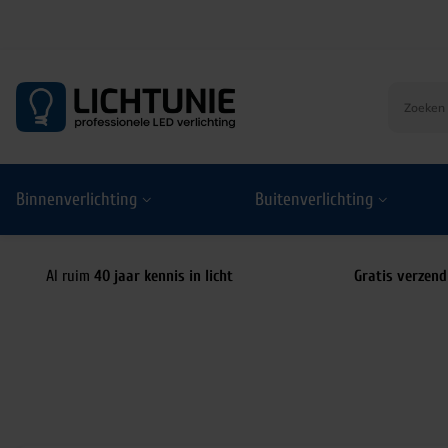
S
k
i
p
t
o
Binnenverlichting
Buitenverlichting
c
o
n
t
Al ruim
40 jaar kennis in licht
Gratis verzend
e
n
t