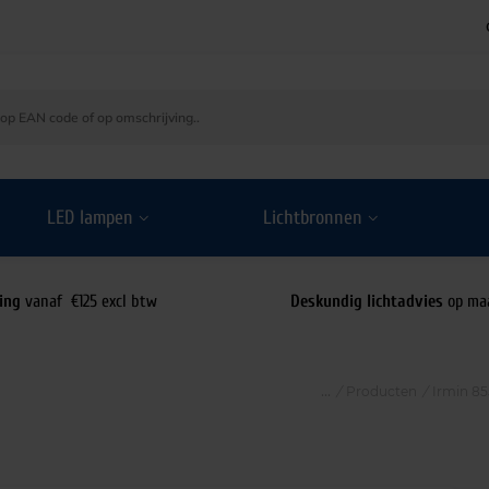
LED lampen
Lichtbronnen
ing
vanaf €125 excl btw
Deskundig lichtadvies
op ma
/
Producten
/
Irmin 85