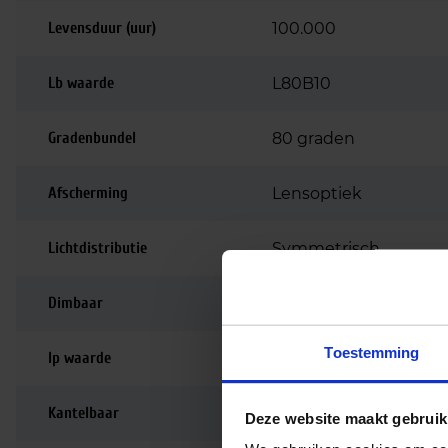
Levensduur (uur)
100.000
Lb waarde
L80B10
Gradenbundel
80 graden
Afscherming
Lensoptiek
Lichtdistributie
Symmetrisch
Dimbaar
Niet dimbaar
Toestemming
Ip waarde
IP20
Kantelbaar
Nee
Deze website maakt gebruik