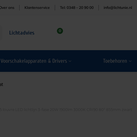
Over ons
Klantenservice
Tel: 0348 – 20 90 00
info@lichtunie.nl
0
Lichtadvies
Voorschakelapparaten & Drivers
Toebehoren
at
5 louvre LED lichtlijn 3-fase 20W 1900lm 3000K CRI90 80° 855mm zwart