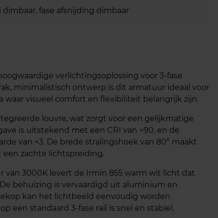
 dimbaar, fase afsnijding dimbaar
 hoogwaardige verlichtingsoplossing voor 3-fase
k, minimalistisch ontwerp is dit armatuur ideaal voor
ar visueel comfort en flexibiliteit belangrijk zijn.
tegreerde louvre, wat zorgt voor een gelijkmatige
gave is uitstekend met een CRI van >90, en de
arde van <3. De brede stralingshoek van 80° maakt
een zachte lichtspreiding.
an 3000K levert de Irmin 855 warm wit licht dat
De behuizing is vervaardigd uit aluminium en
agekop kan het lichtbeeld eenvoudig worden
p een standaard 3-fase rail is snel en stabiel.