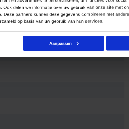
ent en advertenties te personaliseren, om functies voor social
. Ook delen we informatie over uw gebruik van onze site met on
e. Deze partners kunnen deze gegevens combineren met andere i
erzameld op basis van uw gebruik van hun services.
Aanpassen