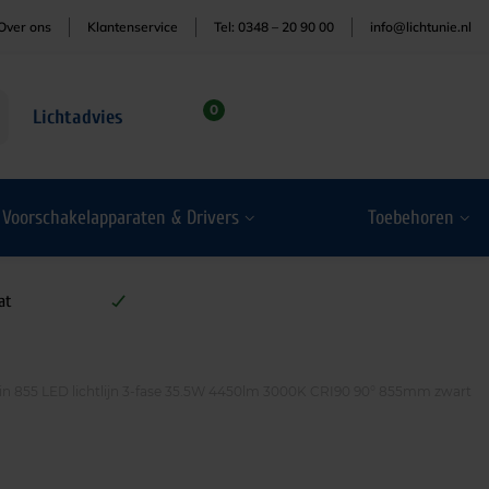
Over ons
Klantenservice
Tel: 0348 – 20 90 00
info@lichtunie.nl
0
Lichtadvies
Voorschakelapparaten & Drivers
Toebehoren
at
in 855 LED lichtlijn 3-fase 35.5W 4450lm 3000K CRI90 90° 855mm zwart