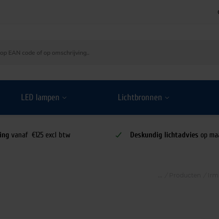
LED lampen
Lichtbronnen
ing
vanaf €125 excl btw
Deskundig lichtadvies
op ma
/
Producten
/
Irm