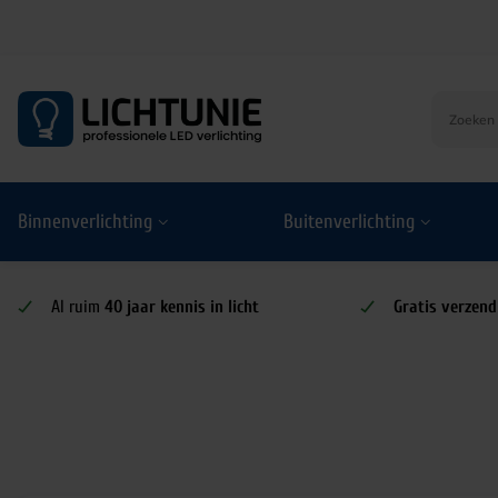
S
k
i
p
t
o
Binnenverlichting
Buitenverlichting
c
o
n
t
Al ruim
40 jaar kennis in licht
Gratis verzend
e
n
t