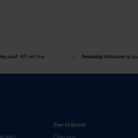
ing
vanaf €125 excl btw
Deskundig lichtadvies
op ma
Over Lichtunie
betalen
Over ons