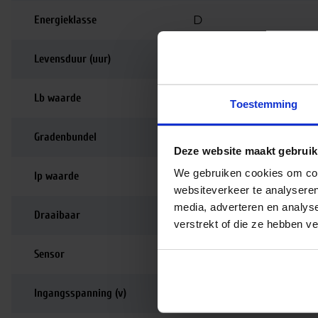
Energieklasse
D
Levensduur (uur)
70.000
Lb waarde
L80B10
Toestemming
Gradenbundel
90 graden
Deze website maakt gebruik
We gebruiken cookies om cont
Ip waarde
IP20
websiteverkeer te analyseren
media, adverteren en analys
Draaibaar
180
verstrekt of die ze hebben v
Sensor
Nee
Ingangsspanning (v)
220-240