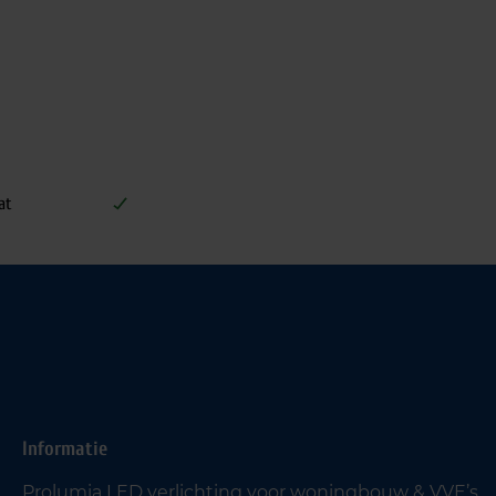
at
Informatie
Prolumia LED verlichting voor woningbouw & VVE’s