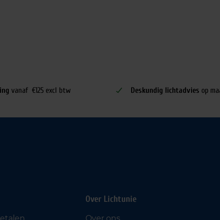
ing
vanaf €125 excl btw
Deskundig lichtadvies
op ma
Over Lichtunie
betalen
Over ons