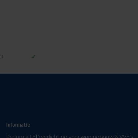
at
Informatie
Prolumia LED verlichting voor woningbouw & VVE’s