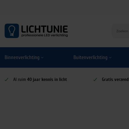
S
k
i
p
t
o
Binnenverlichting
Buitenverlichting
c
o
n
t
Al ruim
40 jaar kennis in licht
Gratis verzend
e
n
t