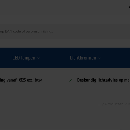
LED lampen
Lichtbronnen
ing
vanaf €125 excl btw
Deskundig lichtadvies
op ma
/
Producten
/
I