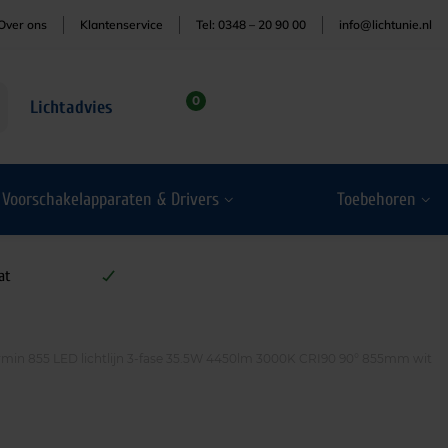
Over ons
Klantenservice
Tel: 0348 – 20 90 00
info@lichtunie.nl
0
Lichtadvies
Voorschakelapparaten & Drivers
Toebehoren
at
rmin 855 LED lichtlijn 3-fase 35.5W 4450lm 3000K CRI90 90° 855mm wit