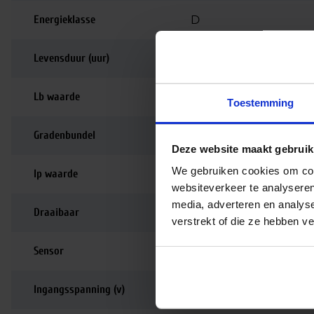
Energieklasse
D
Levensduur (uur)
70.000
Lb waarde
L80B10
Toestemming
Gradenbundel
90 graden
Deze website maakt gebruik
We gebruiken cookies om cont
Ip waarde
IP20
websiteverkeer te analyseren
media, adverteren en analys
Draaibaar
180
verstrekt of die ze hebben v
Sensor
Nee
Ingangsspanning (v)
220-240