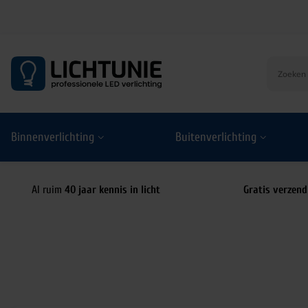
S
k
i
p
t
o
Binnenverlichting
Buitenverlichting
c
o
n
t
Al ruim
40 jaar kennis in licht
Gratis verzend
e
n
t