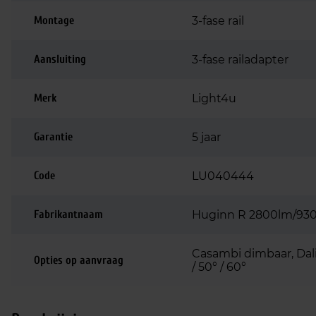
Montage
3-fase rail
Aansluiting
3-fase railadapter
Merk
Light4u
Garantie
5 jaar
Code
LU040444
Fabrikantnaam
Huginn R 2800lm/930
Casambi dimbaar, Dali
Opties op aanvraag
/ 50° / 60°