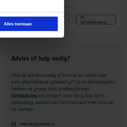
€
100,83
incl.btw
In
-
+
winkelmand
Alles toestaan
Advies of hulp nodig?
Heb je advies nodig of ben je op zoek naar
een alternatieve oplossing? Onze lichtexperts
helpen je graag met professioneel
lichtadvies
en zorgen voor de juiste licht
oplossing. Aarzel niet om contact met ons op
te nemen.
Mail
info@lichtunie.nl