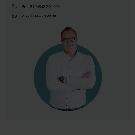
Bel
+31(0)348 209 000
App
0348 – 20 90 00