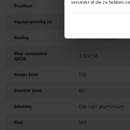
verstrekt of die ze hebben v
Draaibaar
350 graden
Ingangsspanning (v)
220-240
Voeding
Driver inbegrepen
Kleur consistentie
3 SDCM
(SDCM)
Hoogte (mm)
170
Diameter (mm)
80
Behuizing
Die cast aluminium
Kleur
Wit