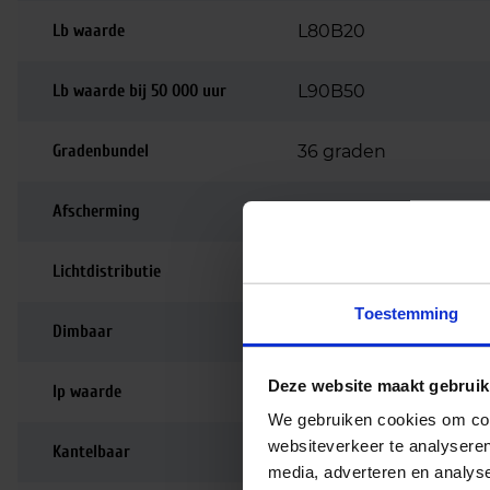
Lb waarde
L80B20
Lb waarde bij 50 000 uur
L90B50
Gradenbundel
36 graden
Afscherming
Aluminium spiegelref
Lichtdistributie
Symmetrisch
Toestemming
Dimbaar
Niet dimbaar
Deze website maakt gebruik
Ip waarde
IP20
We gebruiken cookies om cont
websiteverkeer te analyseren
Kantelbaar
90 graden
media, adverteren en analys