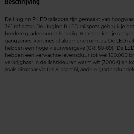
Beschrijving
De Huginn R LED railspots zijn gemaakt van hoogwa
36° reflector. De Huginn R LED railspots gebruik je h
bredere gradenbundels nodig. Hiermee kan je de spot
gangzones, kantines of algemene ruimtes. De LED rails
hebben een hoge kleurweergave (CRI 80-89). De LED r
hebben een verwachte levensduur tot wel 100.000 bra
verkrijgbaar in de lichtkleuren warm wit (3000K) en ko
zoals dimbaar via Dali/Casambi, andere gradendundel