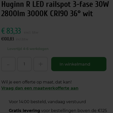
Huginn R LED railspot 3-fase 30W
2800lm 3000K CRI90 36° wit
€
83,33
excl. btw
€
100,83
incl.btw
Levertijd 4-6 werkdagen
-
+
In winkelmand
Wil je een offerte op maat, dat kan!
Vraag dan een maatwerkofferte aan
Voor 14:00 besteld, vandaag verstuurd
Gratis levering
voor bestellingen boven de €125