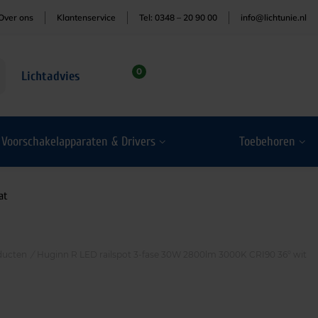
Over ons
Klantenservice
Tel: 0348 – 20 90 00
info@lichtunie.nl
0
Lichtadvies
Voorschakelapparaten & Drivers
Toebehoren
at
ducten
/
Huginn R LED railspot 3-fase 30W 2800lm 3000K CRI90 36° wit