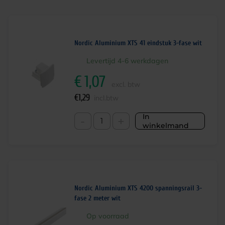
Nordic Aluminium XTS 41 eindstuk 3-fase wit
Levertijd 4-6 werkdagen
€
1,07
excl. btw
€
1,29
incl.btw
In
-
+
winkelmand
Nordic Aluminium XTS 4200 spanningsrail 3-
fase 2 meter wit
Op voorraad