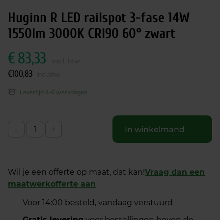
Huginn R LED railspot 3-fase 14W
1550lm 3000K CRI90 60° zwart
€
83,33
excl. btw
€
100,83
incl.btw
Levertijd 4-6 werkdagen
-
+
In winkelmand
Wil je een offerte op maat, dat kan!
Vraag dan een
maatwerkofferte aan
Voor 14:00 besteld, vandaag verstuurd
Gratis levering
voor bestellingen boven de