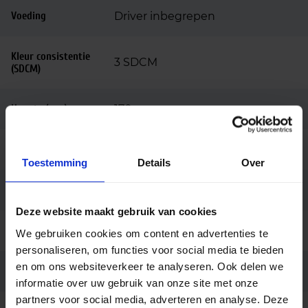
Voeding
Driver inbegrepen
Kleur consistentie
3 SDCM
(SDCM)
Hoogte (mm)
170
Diameter (mm)
80
Toestemming
Details
Over
Behuizing
Aluminium
Deze website maakt gebruik van cookies
Kleur
Zwart
We gebruiken cookies om content en advertenties te
personaliseren, om functies voor social media te bieden
en om ons websiteverkeer te analyseren. Ook delen we
Montage
3-fase rail
informatie over uw gebruik van onze site met onze
partners voor social media, adverteren en analyse. Deze