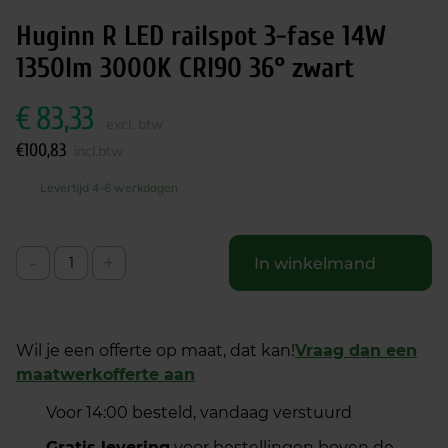
Huginn R LED railspot 3-fase 14W
1350lm 3000K CRI90 36° zwart
€
83,33
excl. btw
€
100,83
incl.btw
Levertijd 4-6 werkdagen
-
+
In winkelmand
Wil je een offerte op maat, dat kan!
Vraag dan een
maatwerkofferte aan
Voor 14:00 besteld, vandaag verstuurd
Gratis levering
voor bestellingen boven de