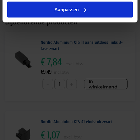
gradendundels en perfecte kleurweergave (CRI90-
Aanpassen
99).
Bijbehorende producten
Nordic Aluminium XTS 11 aansluitdoos links 3-
fase zwart
€
7,84
excl. btw
€
9,49
incl.btw
In
-
+
winkelmand
Nordic Aluminium XTS 41 eindstuk zwart
€
1,07
excl. btw