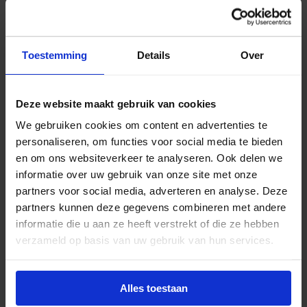
Beschrijving
Toestemming
Details
Over
De Huginn R LED railspots zijn gemaakt van
hoogwaardig aluminium met een geanodiseerde
aluminium 36° reflector. De Huginn R LED railspots
Deze website maakt gebruik van cookies
gebruik je het best in winkels en showrooms. Op
aanvraag zijn ook bredere gradenbundels nodig.
We gebruiken cookies om content en advertenties te
Hiermee kan je de spots ook toepassen voor
personaliseren, om functies voor social media te bieden
algemene verlichting zoals gangzones, kantines of
en om ons websiteverkeer te analyseren. Ook delen we
algemene ruimtes. De LED railspots zijn 350°
informatie over uw gebruik van onze site met onze
draaibaar en 90° kantelbaar. De spots hebben een
partners voor social media, adverteren en analyse. Deze
hoge kleurweergave (CRI 80-89). De LED railspots
partners kunnen deze gegevens combineren met andere
zijn voorzien van Philips LED modules en hebben
informatie die u aan ze heeft verstrekt of die ze hebben
een verwachte levensduur tot wel 100.000
verzameld op basis van uw gebruik van hun services.
branduren. De LED railspot serie is standaard
verkrijgbaar in de lichtkleuren warm wit (3000K) en
koel wit (4000K). Op aanvraag zijn meer opties
Alles toestaan
mogelijk, zoals dimbaar via Dali/Casambi, andere