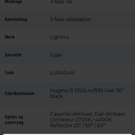
Montage
3-fase rail
Aansluiting
3-fase railadapter
Merk
Light4u
Garantie
5 jaar
Code
LU040441
Huginn R 1350Lm/930 14W 36°
Fabrikantnaam
black
Casambi dimbaar, Dali dimbaar,
Opties op
Lichtkleur 2700K / 4000K,
aanvraag
Reflector 25° / 50° / 60°