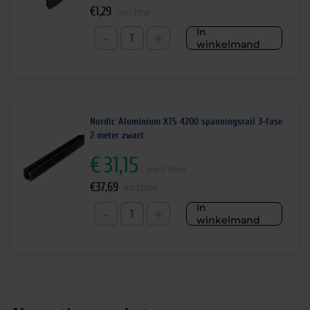
€
1,29
incl.btw
In
-
+
winkelmand
Nordic Aluminium XTS 4200 spanningsrail 3-fase
2 meter zwart
€
31,15
excl. btw
€
37,69
incl.btw
In
-
+
winkelmand