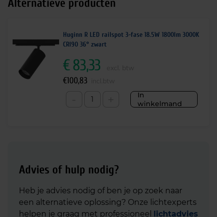
Alternatieve producten
Huginn R LED railspot 3-fase 18.5W 1800lm 3000K
CRI90 36° zwart
€
83,33
excl. btw
€
100,83
incl.btw
In
-
+
winkelmand
Advies of hulp nodig?
Heb je advies nodig of ben je op zoek naar
een alternatieve oplossing? Onze lichtexperts
helpen je graag met professioneel
lichtadvies