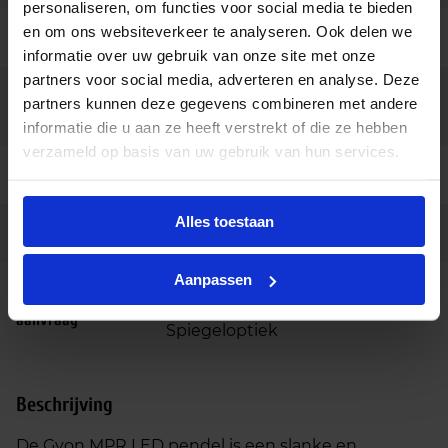
personaliseren, om functies voor social media te bieden
en om ons websiteverkeer te analyseren. Ook delen we
Montage
Opbouw, Pendel
informatie over uw gebruik van onze site met onze
partners voor social media, adverteren en analyse. Deze
3×0.75mm kabel met
partners kunnen deze gegevens combineren met andere
Aansluiting
plafondkapje
informatie die u aan ze heeft verstrekt of die ze hebben
verzameld op basis van uw gebruik van hun services.
Garantie
7 jaar
Alles toestaan
Code
LU054811+CS
Aanpassen
3-fase railadapter, Casambi
Opties op
dimbaar, Dali dimbaar, noodunit,
aanvraag
Spiegeloptiek
Beschrijving
De Gyon MPR LED pendel is een slanke en