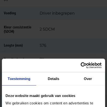
Voeding
Driver inbegrepen
Kleur consistentie
2 SDCM
(SDCM)
Lengte (mm)
576
Breedte (mm)
70
Hoogte (mm)
88
Toestemming
Details
Over
Behuizing
Aluminium
Deze website maakt gebruik van cookies
Kleur
Wit
We gebruiken cookies om content en advertenties te