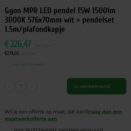
Gyon MPR LED pendel 15W 1500lm
3000K 576x70mm wit + pendelset
1.5m/plafondkapje
€
226,47
excl. btw
€
274,03
incl.btw
Levertijd 3-5 weken
-
+
In winkelmand
Wil je een offerte op maat, dat kan!
Vraag dan een
maatwerkofferte aan
Voor 14:00 besteld, vandaag verstuurd