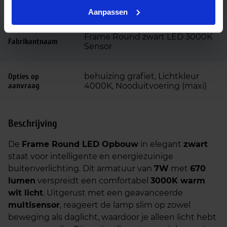
Code
LU112467
Aanpassen
Frame Round zwart LED 3000K
Fabrikantnaam
Sensor
behuizing grafiet, Lichtkleur
Opties op
aanvraag
4000K, Nooduitvoering (maxi)
Beschrijving
De
Frame Round LED Opbouw
in elegant
zwart
staat voor intelligente en energiezuinige
buitenverlichting. Dit armatuur van
7W
met
670
lumen
verspreidt een comfortabel
3000K warm
wit licht
. Uitgerust met een geavanceerde
multisensor
, reageert de lamp slim op zowel
beweging als daglicht, waardoor je alleen licht hebt