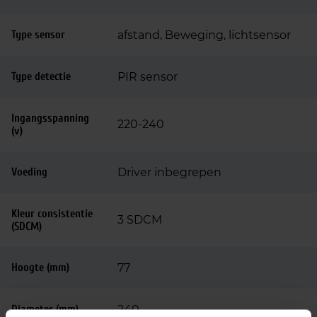
Type sensor
afstand, Beweging, lichtsensor
Type detectie
PIR sensor
Ingangsspanning
220-240
(v)
Voeding
Driver inbegrepen
Kleur consistentie
3 SDCM
(SDCM)
Hoogte (mm)
77
Diameter (mm)
240