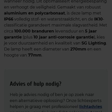
wanneer nodig. Dit optimaliseert energiebesparing
en verhoogt de veiligheid. Gemaakt van robuust
aluminium en polycarbonaat
, is deze lamp met
IP66
volledig stof- en waterstraaldicht, en de
IK10
-
classificatie garandeert maximale slagvastheid. Met
circa
100.000 branduren
levensduur en
5 jaar
garantie
(plus
10 jaar anti-corrosie garantie
), kies
je voor duurzaamheid en kwaliteit van
SG Lighting
.
De lamp heeft een diameter van
270mm
en een
hoogte van
77mm
.
Advies of hulp nodig?
Heb je advies nodig of ben je op zoek naar
een alternatieve oplossing? Onze lichtexperts
helpen je graag met professioneel
lichtadvies