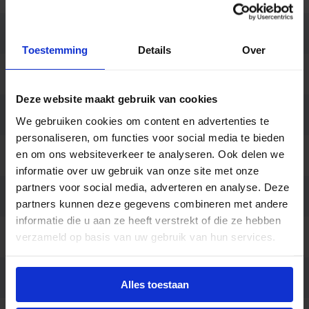
Behuizing
Aluminium / Polycarbonaat
Toestemming
Details
Over
Kleur
Zwart
Deze website maakt gebruik van cookies
Vorm
Rond
We gebruiken cookies om content en advertenties te
personaliseren, om functies voor social media te bieden
en om ons websiteverkeer te analyseren. Ook delen we
Montage
Opbouw
informatie over uw gebruik van onze site met onze
partners voor social media, adverteren en analyse. Deze
Aansluiting
Insteekconnector
partners kunnen deze gegevens combineren met andere
informatie die u aan ze heeft verstrekt of die ze hebben
Merk
verzameld op basis van uw gebruik van hun services.
SG Lighting
Garantie
5 jaar (5 jaar anti corrosie)
Alles toestaan