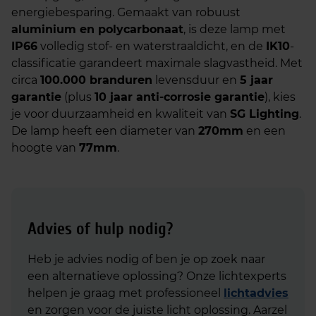
energiebesparing. Gemaakt van robuust
aluminium en polycarbonaat
, is deze lamp met
IP66
volledig stof- en waterstraaldicht, en de
IK10
-
classificatie garandeert maximale slagvastheid. Met
circa
100.000 branduren
levensduur en
5 jaar
garantie
(plus
10 jaar anti-corrosie garantie
), kies
je voor duurzaamheid en kwaliteit van
SG Lighting
.
De lamp heeft een diameter van
270mm
en een
hoogte van
77mm
.
Advies of hulp nodig?
Heb je advies nodig of ben je op zoek naar
een alternatieve oplossing? Onze lichtexperts
helpen je graag met professioneel
lichtadvies
en zorgen voor de juiste licht oplossing. Aarzel