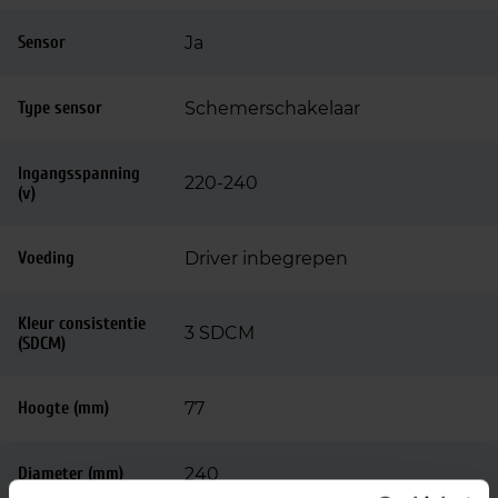
Sensor
Ja
Type sensor
Schemerschakelaar
Ingangsspanning
220-240
(v)
Voeding
Driver inbegrepen
Kleur consistentie
3 SDCM
(SDCM)
Hoogte (mm)
77
Diameter (mm)
240