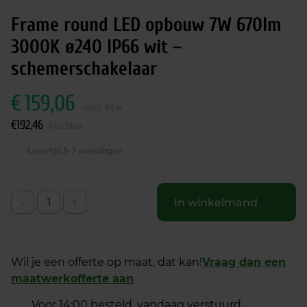
Frame round LED opbouw 7W 670lm
3000K ø240 IP66 wit –
schemerschakelaar
€
159,06
excl. btw
€
192,46
incl.btw
Levertijd 5-7 werkdagen
-
+
In winkelmand
Wil je een offerte op maat, dat kan!
Vraag dan een
maatwerkofferte aan
Voor 14:00 besteld, vandaag verstuurd