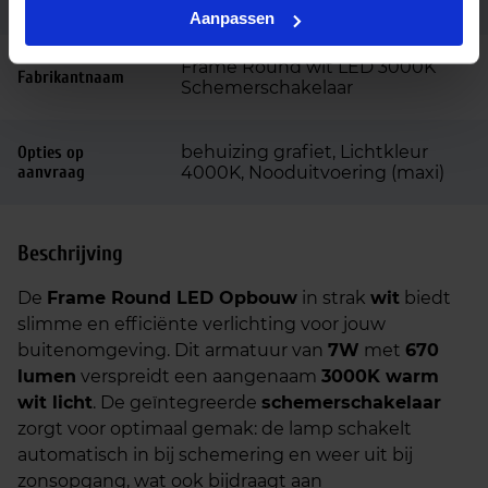
Code
LU112463
Aanpassen
Frame Round wit LED 3000K
Fabrikantnaam
Schemerschakelaar
behuizing grafiet, Lichtkleur
Opties op
aanvraag
4000K, Nooduitvoering (maxi)
Beschrijving
De
Frame Round LED Opbouw
in strak
wit
biedt
slimme en efficiënte verlichting voor jouw
buitenomgeving. Dit armatuur van
7W
met
670
lumen
verspreidt een aangenaam
3000K warm
wit licht
. De geïntegreerde
schemerschakelaar
zorgt voor optimaal gemak: de lamp schakelt
automatisch in bij schemering en weer uit bij
zonsopgang, wat ook bijdraagt aan