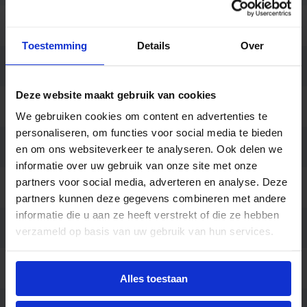
Behuizing
Aluminium / Polycarbonaat
Toestemming
Details
Over
Kleur
Wit
Deze website maakt gebruik van cookies
Vorm
Rond
We gebruiken cookies om content en advertenties te
personaliseren, om functies voor social media te bieden
Montage
Opbouw
en om ons websiteverkeer te analyseren. Ook delen we
informatie over uw gebruik van onze site met onze
partners voor social media, adverteren en analyse. Deze
Aansluiting
Insteekconnector
partners kunnen deze gegevens combineren met andere
informatie die u aan ze heeft verstrekt of die ze hebben
Merk
SG Lighting
verzameld op basis van uw gebruik van hun services.
Garantie
5 jaar (5 jaar anti corrosie)
Alles toestaan