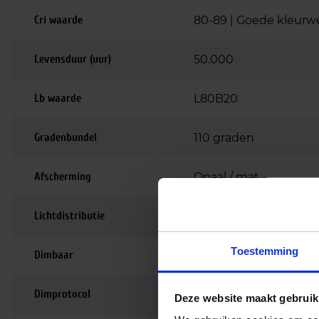
Cri waarde
80-89 | Goede kleurw
Levensduur (uur)
50.000
Lb waarde
L80B20
Gradenbundel
110 graden
Afscherming
Opaal / mat
Lichtdistributie
Symmetrisch
Toestemming
Dimbaar
Dimbaar
Dimprotocol
Fase afsnijding
Deze website maakt gebruik