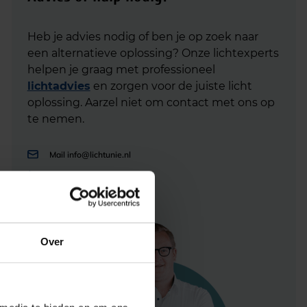
Heb je advies nodig of ben je op zoek naar
een alternatieve oplossing? Onze lichtexperts
helpen je graag met professioneel
lichtadvies
en zorgen voor de juiste licht
oplossing. Aarzel niet om contact met ons op
te nemen.
Mail
info@lichtunie.nl
Bel
+31(0)348 209 000
App
0348 – 20 90 00
Over