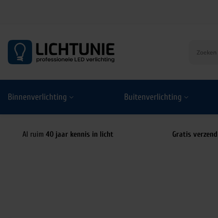
S
k
i
p
t
o
Binnenverlichting
Buitenverlichting
c
o
n
t
Al ruim
40 jaar kennis in licht
Gratis verzend
e
n
t