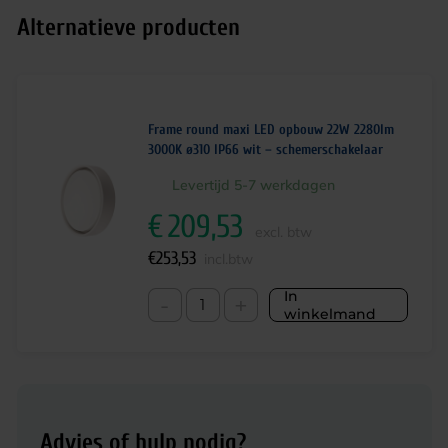
Alternatieve producten
Frame round maxi LED opbouw 22W 2280lm
3000K ø310 IP66 wit – schemerschakelaar
Levertijd 5-7 werkdagen
€
209,53
excl. btw
€
253,53
incl.btw
In
-
+
winkelmand
Advies of hulp nodig?