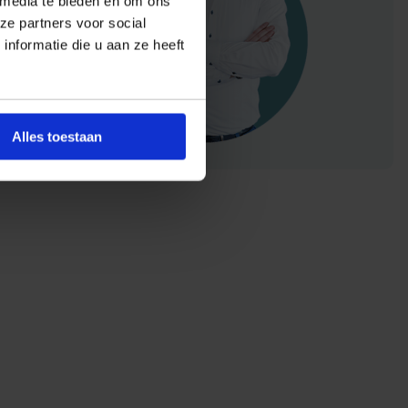
 media te bieden en om ons
ze partners voor social
nformatie die u aan ze heeft
Alles toestaan