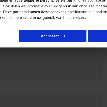
ent en advertenties te personaliseren, om functies voor social
. Ook delen we informatie over uw gebruik van onze site met on
e. Deze partners kunnen deze gegevens combineren met andere i
erzameld op basis van uw gebruik van hun services.
Aanpassen