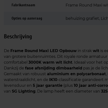
Fabrikantnaam
Frame Round Maxi wit
Opties op aanvraag
behuizing grafiet, Li
Beschrijving
De
Frame Round Maxi LED Opbouw
in strak
wit
is e
van grotere buitenruimtes. Dit royale ronde armatuu
comfortabel
3000K warm wit licht
. Ideaal voor het o
Dankzij de
fase afsnijding dimbaarheid
pas je de lic
Gemaakt van robuust
aluminium en polycarbonaat
,
waterstraaldicht, en de
IK10
-classificatie garandeert 
levensduur en
5 jaar garantie
(plus
10 jaar anti-corr
van
SG Lighting
. De lamp heeft een diameter van
32