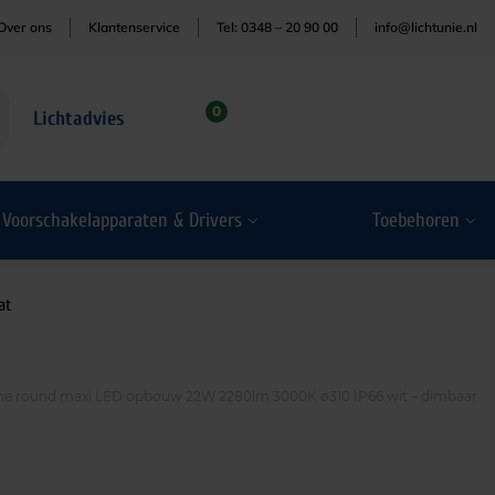
Over ons
Klantenservice
Tel: 0348 – 20 90 00
info@lichtunie.nl
0
Lichtadvies
Voorschakelapparaten & Drivers
Toebehoren
at
e round maxi LED opbouw 22W 2280lm 3000K ø310 IP66 wit – dimbaar