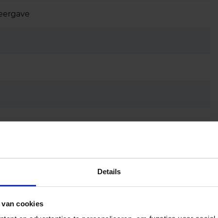
eergave
Details
 van cookies