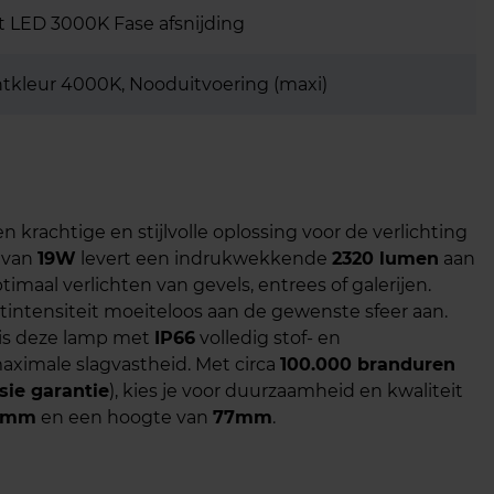
 LED 3000K Fase afsnijding
chtkleur 4000K, Nooduitvoering (maxi)
en krachtige en stijlvolle oplossing voor de verlichting
r van
19W
levert een indrukwekkende
2320 lumen
aan
ptimaal verlichten van gevels, entrees of galerijen.
htintensiteit moeiteloos aan de gewenste sfeer aan.
 is deze lamp met
IP66
volledig stof- en
maximale slagvastheid. Met circa
100.000 branduren
osie garantie
), kies je voor duurzaamheid en kwaliteit
5mm
en een hoogte van
77mm
.