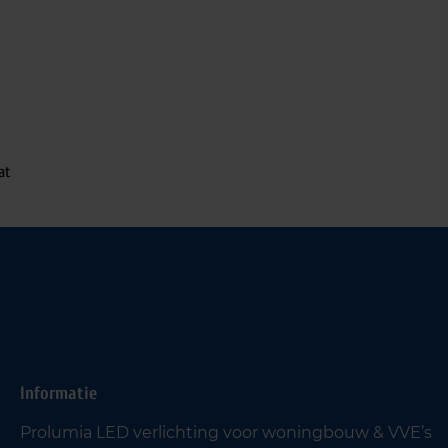
at
Informatie
Prolumia LED verlichting voor woningbouw & VVE’s