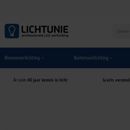
S
k
i
p
t
o
Binnenverlichting
Buitenverlichting
c
o
n
t
Al ruim
40 jaar kennis in licht
Gratis verzend
e
n
t