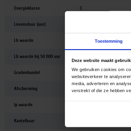
Energieklasse
E
Levensduur (uur)
100.000
Lb waarde
L80B20
Toestemming
Lb waarde bij 50 000 uur
L90B50
Deze website maakt gebruik
We gebruiken cookies om cont
Gradenbundel
30 graden
websiteverkeer te analyseren
media, adverteren en analys
Afscherming
Aluminium reflector
verstrekt of die ze hebben v
Ip waarde
IP20
Kantelbaar
90 graden