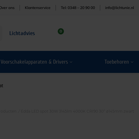
Over ons
Klantenservice
Tel: 0348 – 20 90 00
info@lichtunie.nl
0
Lichtadvies
Voorschakelapparaten & Drivers
Toebehoren
at
roducten
/
Edda LED spot 30W 3145lm 4000K CRI90 30° ø145mm zwart