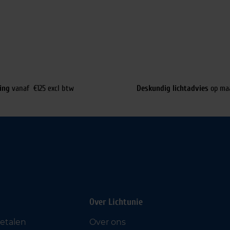
ing
vanaf €125 excl btw
Deskundig lichtadvies
op ma
Over Lichtunie
betalen
Over ons