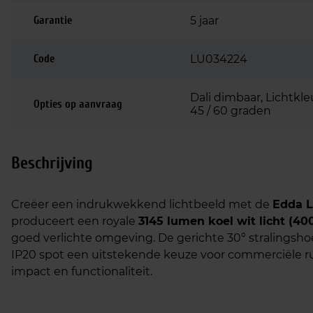
Garantie
5 jaar
Code
LU034224
Dali dimbaar, Lichtkl
Opties op aanvraag
45 / 60 graden
Beschrijving
Creëer een indrukwekkend lichtbeeld met de
Edda L
produceert een royale
3145 lumen koel wit licht (40
goed verlichte omgeving. De gerichte 30° straling
IP20 spot een uitstekende keuze voor commerciële r
impact en functionaliteit.