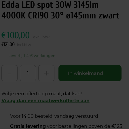
Edda LED spot 30W 3145lm
4000K CRI90 30° ø145mm zwart
€
100,00
excl. btw
€
121,00
incl.btw
Levertijd 4-6 werkdagen
-
+
In winkelmand
Wil je een offerte op maat, dat kan!
Vraag dan een maatwerkofferte aan
Voor 14:00 besteld, vandaag verstuurd
Gratis levering
voor bestellingen boven de €125