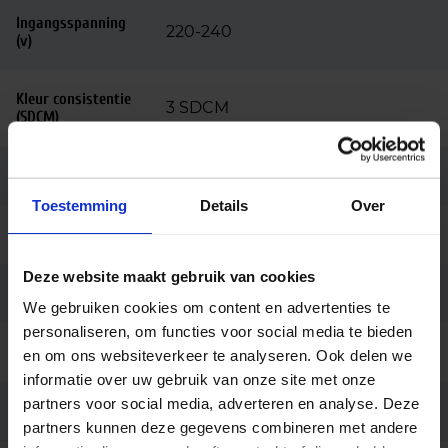
Ingangsspanning
220-240
(v)
Kleur consistentie
3 SDCM
(SDCM)
Zaagmaat (mm)
145
Toestemming
Details
Over
Behuizing
Aluminium
Deze website maakt gebruik van cookies
Kleur
Wit
We gebruiken cookies om content en advertenties te
personaliseren, om functies voor social media te bieden
Montage
Inbouw
en om ons websiteverkeer te analyseren. Ook delen we
informatie over uw gebruik van onze site met onze
partners voor social media, adverteren en analyse. Deze
Merk
Light4u
partners kunnen deze gegevens combineren met andere