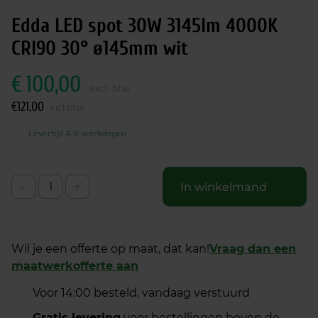
Edda LED spot 30W 3145lm 4000K
CRI90 30° ø145mm wit
€
100,00
excl. btw
€
121,00
incl.btw
Levertijd 4-6 werkdagen
-
+
In winkelmand
Wil je een offerte op maat, dat kan!
Vraag dan een
maatwerkofferte aan
Voor 14:00 besteld, vandaag verstuurd
Gratis levering
voor bestellingen boven de