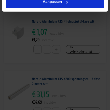
Aanpassen
Bijbehorende producten
Nordic Aluminium XTS 41 eindstuk 3-fase wit
€
1,07
excl. btw
€
1,29
incl.btw
In
-
+
winkelmand
Nordic Aluminium XTS 4200 spanningsrail 3-fase
2 meter wit
€
31,15
excl. btw
€
37,69
incl.btw
In