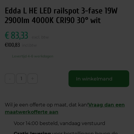
Edda L HE LED railspot 3-fase 19W
2900lm 4000K CRI90 30° wit
€
83,33
excl. btw
€
100,83
incl.btw
Levertijd 4-6 werkdagen
-
+
In winkelmand
Wil je een offerte op maat, dat kan!
Vraag dan een
maatwerkofferte aan
Voor 14:00 besteld, vandaag verstuurd
Gratis levering
voor bestellingen boven de