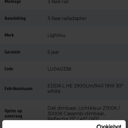
Montage
3-fase rail
Aansluiting
3-fase railadapter
Merk
Light4u
Garantie
5 jaar
Code
LU040338
EDDA L HE 2900Lm/940 19W 30°
Fabrikantnaam
white
Dali dimbaar, Lichtkleur 2700K /
Opties op
3000K Casambi dimbaar,
aanvraag
Reflector 15° / 45° / 60°