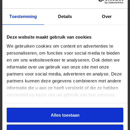
Beschrijving
Toestemming
Details
Over
De Edda L LED railspots zijn gemaakt van
hoogwaardig aluminium met een geanodiseerde
Deze website maakt gebruik van cookies
aluminium 30° reflector. De driver is verwerkt in de
adapter waardoor de spot extra mooi tot zijn recht
We gebruiken cookies om content en advertenties te
komt. De Edda 3-fase railspots gebruik je het best
personaliseren, om functies voor social media te bieden
in winkels en showrooms. De railspots zijn 350°
en om ons websiteverkeer te analyseren. Ook delen we
draaibaar en 90° kantelbaar. De spots hebben een
informatie over uw gebruik van onze site met onze
hoge kleurweergave (CRI 80-89). De LED railspots
partners voor social media, adverteren en analyse. Deze
zijn voorzien van Philips LED modules en hebben
partners kunnen deze gegevens combineren met andere
een verwachte levensduur tot wel 100.000
informatie die u aan ze heeft verstrekt of die ze hebben
branduren. De serie is standaard verkrijgbaar in de
verzameld op basis van uw gebruik van hun services.
lichtkleuren warm wit (3000K) en helder wit
(4000K). Op aanvraag zijn meer opties mogelijk,
zoals dimbaar via Dali/Casambi, andere
Alles toestaan
gradendundels en perfecte kleurweergave (CRI90-
99).