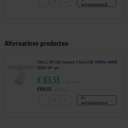
-
+
winkelmand
Alternatieve producten
Edda L HE LED railspot 3-fase 23W 3300lm 4000K
CRI90 30° wit
€
83,33
excl. btw
€
100,83
incl.btw
In
-
+
winkelmand