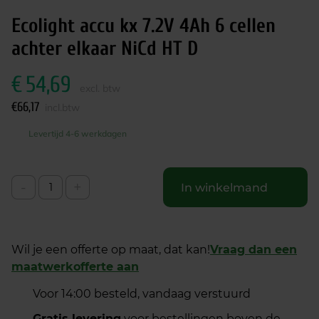
Ecolight accu kx 7.2V 4Ah 6 cellen
achter elkaar NiCd HT D
€
54,69
excl. btw
€
66,17
incl.btw
Levertijd 4-6 werkdagen
-
+
In winkelmand
Wil je een offerte op maat, dat kan!
Vraag dan een
maatwerkofferte aan
Voor 14:00 besteld, vandaag verstuurd
Gratis levering
voor bestellingen boven de