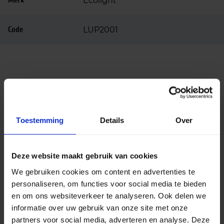
Merk
Ecolight
Code
LUP2001
Advies of hulp nodig?
Toestemming
Details
Over
Heb je advies nodig of ben je op zoek naar
een alternatieve oplossing? Onze lichtexperts
Deze website maakt gebruik van cookies
helpen je graag met professioneel
lichtadvies
en zorgen voor de juiste licht oplossing. Aarzel
We gebruiken cookies om content en advertenties te
niet om contact met ons op te nemen.
personaliseren, om functies voor social media te bieden
en om ons websiteverkeer te analyseren. Ook delen we
informatie over uw gebruik van onze site met onze
Mail
info@lichtunie.nl
partners voor social media, adverteren en analyse. Deze
Bel
+31(0)348 209 000