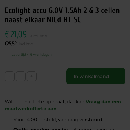
Ecolight accu 6.0V 1.5Ah 2 & 3 cellen
naast elkaar NiCd HT SC
€
21,09
excl. btw
€
25,52
incl.btw
Levertijd 4-6 werkdagen
-
+
In winkelmand
Wil je een offerte op maat, dat kan!
Vraag dan een
maatwerkofferte aan
Voor 14:00 besteld, vandaag verstuurd
Gratis levering
voor bestellingen boven de