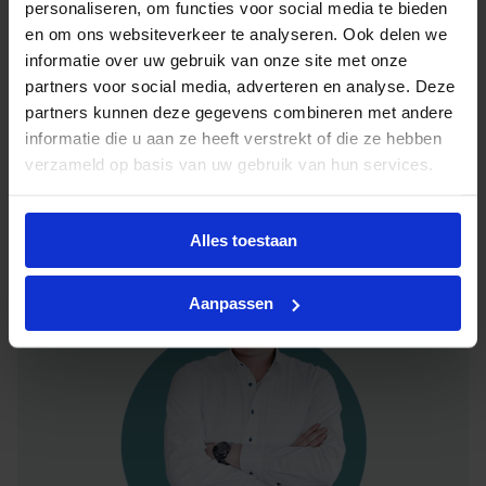
personaliseren, om functies voor social media te bieden
een alternatieve oplossing? Onze lichtexperts
en om ons websiteverkeer te analyseren. Ook delen we
helpen je graag met professioneel
lichtadvies
informatie over uw gebruik van onze site met onze
en zorgen voor de juiste licht oplossing. Aarzel
partners voor social media, adverteren en analyse. Deze
niet om contact met ons op te nemen.
partners kunnen deze gegevens combineren met andere
informatie die u aan ze heeft verstrekt of die ze hebben
Mail
info@lichtunie.nl
verzameld op basis van uw gebruik van hun services.
Bel
+31(0)348 209 000
App
0348 – 20 90 00
Alles toestaan
Aanpassen