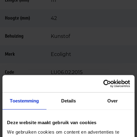
Lengte (mm)
111
Hoogte (mm)
42
Behuizing
Kunstof
Merk
Ecolight
Code
LU06.02.2015
Toestemming
Details
Over
Advies of hulp nodig?
Deze website maakt gebruik van cookies
We gebruiken cookies om content en advertenties te
Heb je advies nodig of ben je op zoek naar