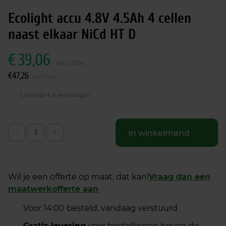
Ecolight accu 4.8V 4.5Ah 4 cellen
naast elkaar NiCd HT D
€
39,06
excl. btw
€
47,26
incl.btw
Levertijd 4-6 werkdagen
-
+
In winkelmand
Wil je een offerte op maat, dat kan!
Vraag dan een
maatwerkofferte aan
Voor 14:00 besteld, vandaag verstuurd
Gratis levering
voor bestellingen boven de