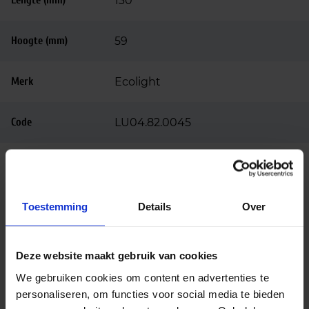
Lengte (mm)
130
Hoogte (mm)
59
Merk
Ecolight
Code
LU04.82.0045
Toestemming
Details
Over
Advies of hulp nodig?
Deze website maakt gebruik van cookies
Heb je advies nodig of ben je op zoek naar
We gebruiken cookies om content en advertenties te
een alternatieve oplossing? Onze lichtexperts
personaliseren, om functies voor social media te bieden
helpen je graag met professioneel
lichtadvies