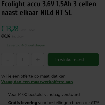
Ecolight accu 3.6V 1.5Ah 3 cellen
naast elkaar NiCd HT SC
€
13,28
excl. btw
€
16,07
incl.btw
Levertijd 4-6 werkdagen
-
+
In winkelmand
Wil je een offerte op maat, dat kan!
Vraag dan een maatwerkofferte aan
Voor 14:00 besteld, vandaag verstuurd
Gratis levering
voor bestellingen boven de €125