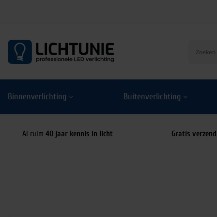
S
k
i
p
t
o
Binnenverlichting
Buitenverlichting
c
o
n
t
Al ruim
40 jaar kennis in licht
Gratis verzend
e
n
t