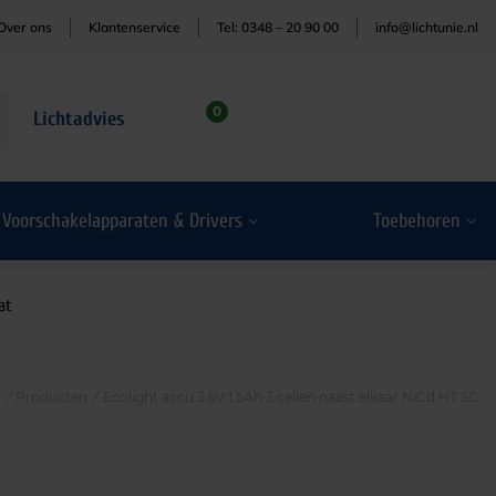
Over ons
Klantenservice
Tel: 0348 – 20 90 00
info@lichtunie.nl
0
Lichtadvies
Voorschakelapparaten & Drivers
Toebehoren
at
/
Producten
/
Ecolight accu 3.6V 1.5Ah 3 cellen naast elkaar NiCd HT SC