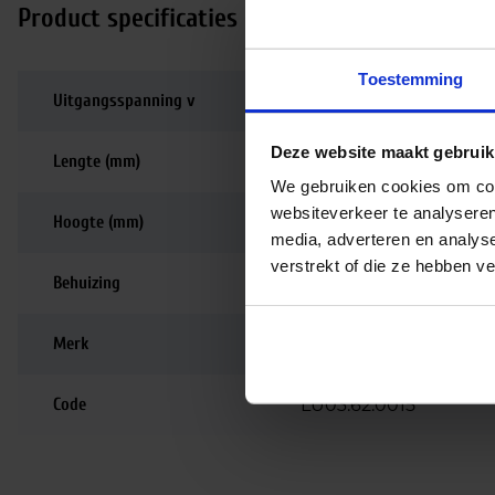
Product specificaties
Toestemming
Uitgangsspanning v
3.6
Deze website maakt gebruik
Lengte (mm)
67
We gebruiken cookies om cont
websiteverkeer te analyseren
Hoogte (mm)
42
media, adverteren en analys
verstrekt of die ze hebben v
Behuizing
Kunstof
Merk
Ecolight
Code
LU03.62.0015