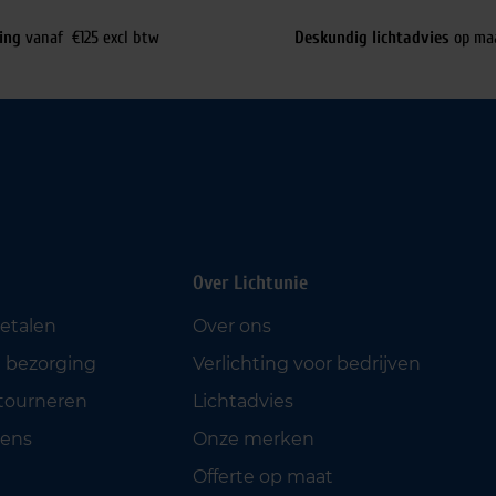
ing
vanaf €125 excl btw
Deskundig lichtadvies
op ma
Over Lichtunie
betalen
Over ons
 bezorging
Verlichting voor bedrijven
etourneren
Lichtadvies
ens
Onze merken
Offerte op maat