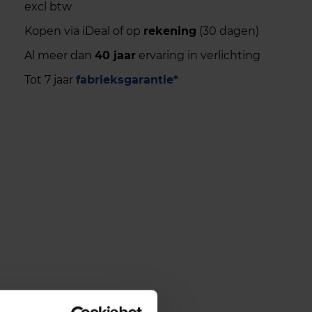
excl btw
Kopen via iDeal of op
rekening
(30 dagen)
Al meer dan
40 jaar
ervaring in verlichting
Tot 7 jaar
fabrieksgarantie*