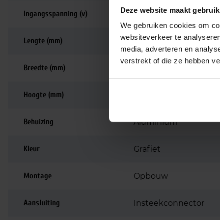
Deze website maakt gebruik
Ingangsspanning (v)
220-240
We gebruiken cookies om cont
websiteverkeer te analyseren
Lengte (mm)
90
media, adverteren en analys
verstrekt of die ze hebben v
Breedte (mm)
147
Hoogte (mm)
124
Behuizing
Aluminium
Kleur
Grafiet
Montage
Opbouw
Aansluiting
Insteekconnector