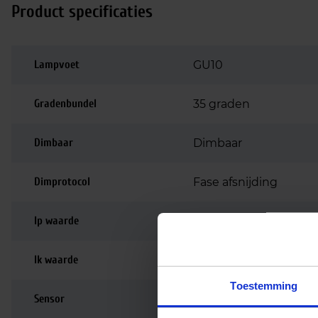
Product specificaties
Lampvoet
GU10
Gradenbundel
35 graden
Dimbaar
Dimbaar
Dimprotocol
Fase afsnijding
Ip waarde
IP65
Ik waarde
IK08
Toestemming
Sensor
Nee