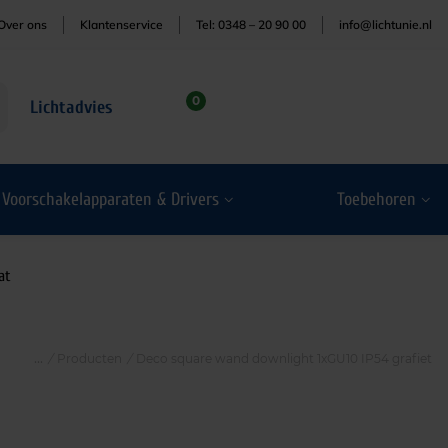
Over ons
Klantenservice
Tel: 0348 – 20 90 00
info@lichtunie.nl
0
Lichtadvies
Voorschakelapparaten & Drivers
Toebehoren
at
/
Producten
/
Deco square wand downlight 1xGU10 IP54 grafiet