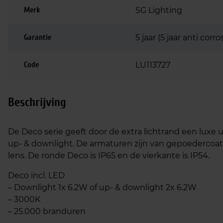
Merk
SG Lighting
Garantie
5 jaar (5 jaar anti corro
Code
LU113727
Beschrijving
De Deco serie geeft door de extra lichtrand een luxe ui
up- & downlight. De armaturen zijn van gepoedercoat
lens. De ronde Deco is IP65 en de vierkante is IP54.
Deco incl. LED
– Downlight 1x 6.2W of up- & downlight 2x 6.2W
– 3000K
– 25.000 branduren