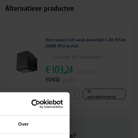
Alternatieve producten
Deco square LED wand downlight 6.2W 455lm
3000K IP54 grafiet
Levertijd 5-7 werkdagen
€
103,24
excl. btw
€
124,92
incl.btw
In
-
+
winkelmand
Over
Advies of hulp nodig?