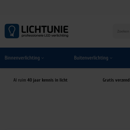
S
k
i
p
t
o
Binnenverlichting
Buitenverlichting
c
o
n
t
Al ruim
40 jaar kennis in licht
Gratis verzend
e
n
t