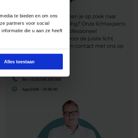
 media te bieden en om ons
Heb je advies nodig of ben je op zoek naar
ze partners voor social
een alternatieve oplossing? Onze lichtexperts
nformatie die u aan ze heeft
helpen je graag met professioneel
lichtadvies
en zorgen voor de juiste licht
oplossing. Aarzel niet om contact met ons op
te nemen.
Alles toestaan
Mail
info@lichtunie.nl
Bel
+31(0)348 209 000
App
0348 – 20 90 00