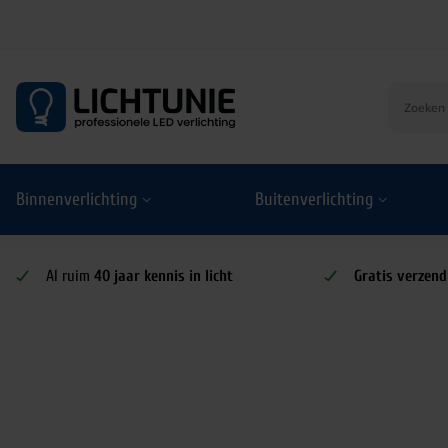
S
k
i
p
t
o
Binnenverlichting
Buitenverlichting
c
o
n
t
Al ruim
40 jaar kennis in licht
Gratis verzend
e
n
t