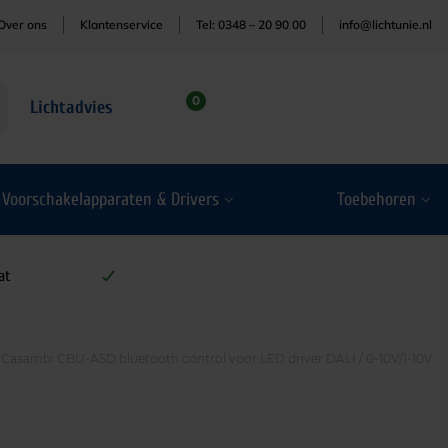
Over ons
Klantenservice
Tel: 0348 – 20 90 00
info@lichtunie.nl
0
Lichtadvies
Voorschakelapparaten & Drivers
Toebehoren
at
Casambi CBU-ASD bluetooth control voor LED driver DALI / 0-10V/1-10V