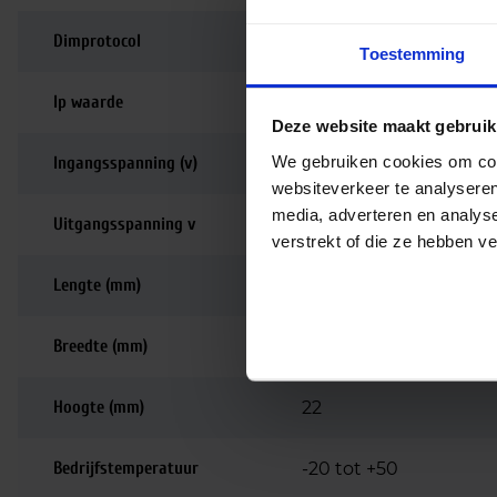
Dimprotocol
Casambi dimbaar
Toestemming
Ip waarde
IP20
Deze website maakt gebruik
We gebruiken cookies om cont
Ingangsspanning (v)
220-240
websiteverkeer te analyseren
media, adverteren en analys
Uitgangsspanning v
220-240
verstrekt of die ze hebben v
Lengte (mm)
56
Breedte (mm)
35
Hoogte (mm)
22
Bedrijfstemperatuur
-20 tot +50