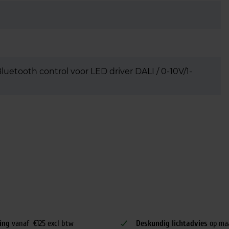
etooth control voor LED driver DALI / 0-10V/1-
ing
vanaf €125 excl btw
Deskundig lichtadvies
op ma