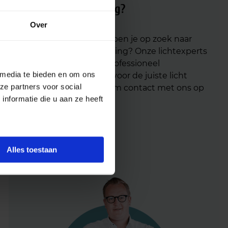
Advies of hulp nodig?
Over
Heb je advies nodig of ben je op zoek naar
een alternatieve oplossing? Onze lichtexperts
helpen je graag met professioneel
 media te bieden en om ons
lichtadvies
en zorgen voor de juiste licht
ze partners voor social
oplossing. Aarzel niet om contact met ons op
nformatie die u aan ze heeft
te nemen.
Mail
info@lichtunie.nl
Bel
+31(0)348 209 000
Alles toestaan
App
0348 – 20 90 00