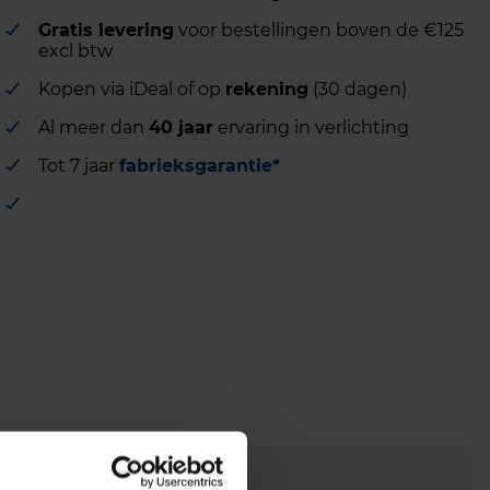
Gratis levering
voor bestellingen boven de €125
excl btw
Kopen via iDeal of op
rekening
(30 dagen)
Al meer dan
40 jaar
ervaring in verlichting
Tot 7 jaar
fabrieksgarantie*