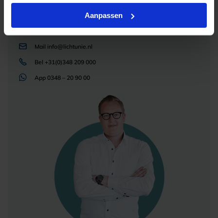
en zorgen voor de juiste licht oplossing. Aarzel
Aanpassen
niet om contact met ons op te nemen.
Mail
info@lichtunie.nl
Bel
+31(0)348 209 000
App
0348 – 20 90 00