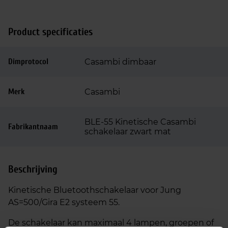
Product specificaties
Dimprotocol
Casambi dimbaar
Merk
Casambi
BLE-55 Kinetische Casambi
Fabrikantnaam
schakelaar zwart mat
Beschrijving
Kinetische Bluetoothschakelaar voor Jung
AS=500/Gira E2 systeem 55.
De schakelaar kan maximaal 4 lampen, groepen of