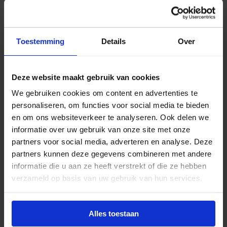
scènes schakelen of een combinatie hiervan. Door
de Casambi technologie is de schakelaar zeer
eenvoudig te programmeren.
Toestemming
Details
Over
Verkrijgbaar in polar wit (RAL9016), zwart mat
(RAL9005),
polar mat wit (RAL9010) of antraciet
(RAL7024).
Deze website maakt gebruik van cookies
We gebruiken cookies om content en advertenties te
In de verpakking is zowel een enkelvoudige
personaliseren, om functies voor social media te bieden
wipschakelaar (2 kanaals) als een tweevoudige
en om ons websiteverkeer te analyseren. Ook delen we
wipschakelaar (4 kanaals) opgenomen.
informatie over uw gebruik van onze site met onze
partners voor social media, adverteren en analyse. Deze
partners kunnen deze gegevens combineren met andere
informatie die u aan ze heeft verstrekt of die ze hebben
Advies of hulp nodig?
verzameld op basis van uw gebruik van hun services.
Heb je advies nodig of ben je op zoek naar
een alternatieve oplossing? Onze lichtexperts
Alles toestaan
helpen je graag met professioneel
lichtadvies