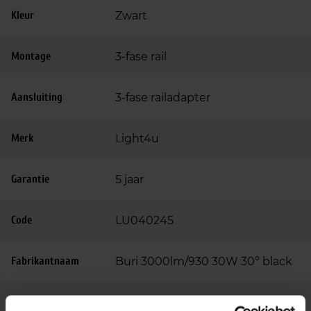
Kleur
Zwart
Montage
3-fase rail
Aansluiting
3-fase railadapter
Merk
Light4u
Garantie
5 jaar
Code
LU040245
Fabrikantnaam
Buri 3000lm/930 30W 30° black
Casambi dimbaar, Dali dimbaar,
Opties op