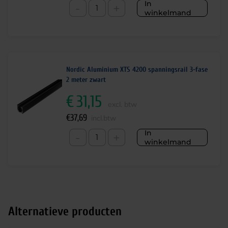
In
-
+
winkelmand
Nordic Aluminium XTS 4200 spanningsrail 3-fase
2 meter zwart
€
31,15
excl. btw
€
37,69
incl.btw
In
-
+
winkelmand
Alternatieve producten