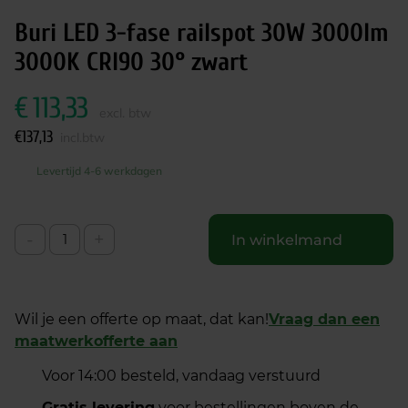
Buri LED 3-fase railspot 30W 3000lm
3000K CRI90 30° zwart
€
113,33
excl. btw
€
137,13
incl.btw
Levertijd 4-6 werkdagen
-
+
In winkelmand
Wil je een offerte op maat, dat kan!
Vraag dan een
maatwerkofferte aan
Voor 14:00 besteld, vandaag verstuurd
Gratis levering
voor bestellingen boven de