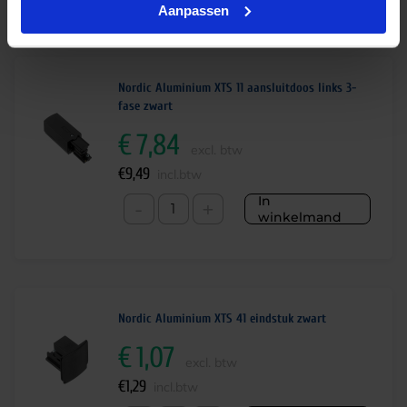
99).
Aanpassen
Bijbehorende producten
Nordic Aluminium XTS 11 aansluitdoos links 3-
fase zwart
€
7,84
excl. btw
€
9,49
incl.btw
In
-
+
winkelmand
Nordic Aluminium XTS 41 eindstuk zwart
€
1,07
excl. btw
€
1,29
incl.btw