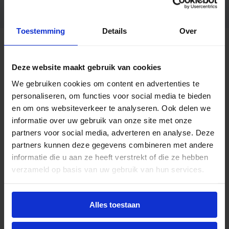
Lichtkleur 2700K / 4000K,
aanvraag
Reflector 15° / 45° / 60°
Toestemming
Details
Over
Beschrijving
Deze website maakt gebruik van cookies
De Buri LED railspots zijn gemaakt van
We gebruiken cookies om content en advertenties te
hoogwaardig aluminium met een geanodiseerde
personaliseren, om functies voor social media te bieden
aluminium 30° reflector. De Buri railspots gebruik je
en om ons websiteverkeer te analyseren. Ook delen we
het best in winkels en showrooms. De LED railspots
informatie over uw gebruik van onze site met onze
zijn 350° draaibaar en 90° kantelbaar. De spots
partners voor social media, adverteren en analyse. Deze
hebben een hoge kleurweergave (CRI 80-89). De
partners kunnen deze gegevens combineren met andere
LED railspots zijn voorzien van Philips LED modules
informatie die u aan ze heeft verstrekt of die ze hebben
en hebben een verwachte levensduur tot wel
verzameld op basis van uw gebruik van hun services.
100.000 branduren. De railspot serie is standaard
verkrijgbaar in de lichtkleuren warm wit (3000K) en
helder wit (4000K). Op aanvraag zijn meer opties
Alles toestaan
mogelijk, zoals dimbaar via Dali/Casambi, andere
gradendundels en perfecte kleurweergave (CRI90-