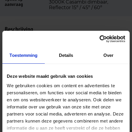
3000K Casambi dimbaar,
aanvraag
Reflector 15° / 45° / 60°
Beschrijving
De Buri LED railspots zijn gemaakt van
hoogwaardig aluminium met een geanodiseerde
Toestemming
Details
Over
aluminium 30° reflector. De Buri railspots gebruik je
het best in winkels en showrooms. De LED railspots
zijn 350° draaibaar en 90° kantelbaar. De spots
Deze website maakt gebruik van cookies
hebben een hoge kleurweergave (CRI 80-89). De
LED railspots zijn voorzien van Philips LED modules
We gebruiken cookies om content en advertenties te
en hebben een verwachte levensduur tot wel
personaliseren, om functies voor social media te bieden
100.000 branduren. De railspot serie is standaard
en om ons websiteverkeer te analyseren. Ook delen we
verkrijgbaar in de lichtkleuren warm wit (3000K) en
informatie over uw gebruik van onze site met onze
helder wit (4000K). Op aanvraag zijn meer opties
partners voor social media, adverteren en analyse. Deze
mogelijk, zoals dimbaar via Dali/Casambi, andere
partners kunnen deze gegevens combineren met andere
gradendundels en perfecte kleurweergave (CRI90-
informatie die u aan ze heeft verstrekt of die ze hebben