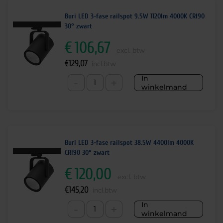
Buri LED 3-fase railspot 9.5W 1120lm 4000K CRI90
30° zwart
€
106,67
excl. btw
€
129,07
incl.btw
In
-
+
winkelmand
Buri LED 3-fase railspot 38.5W 4400lm 4000K
CRI90 30° zwart
€
120,00
excl. btw
€
145,20
incl.btw
In
-
+
winkelmand