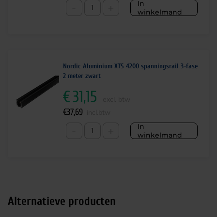
In
-
+
winkelmand
Nordic Aluminium XTS 4200 spanningsrail 3-fase
2 meter zwart
€
31,15
excl. btw
€
37,69
incl.btw
In
-
+
winkelmand
Alternatieve producten