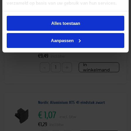
99).
verzameld op basis van uw gebruik van hun services.
Bijbehorende producten
Alles toestaan
Nordic Aluminium XTS 11 aansluitdoos links 3-
fase zwart
Aanpassen
€
7,84
excl. btw
€
9,49
incl.btw
In
-
+
winkelmand
Nordic Aluminium XTS 41 eindstuk zwart
€
1,07
excl. btw
€
1,29
incl.btw