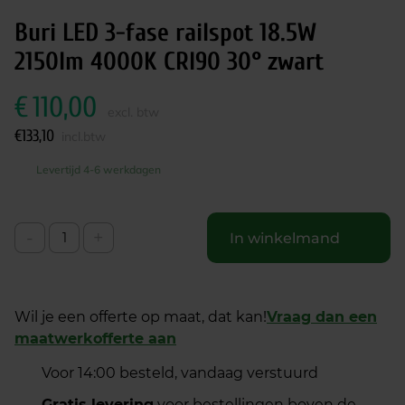
Buri LED 3-fase railspot 18.5W
2150lm 4000K CRI90 30° zwart
€
110,00
excl. btw
€
133,10
incl.btw
Levertijd 4-6 werkdagen
-
+
In winkelmand
Wil je een offerte op maat, dat kan!
Vraag dan een
maatwerkofferte aan
Voor 14:00 besteld, vandaag verstuurd
Gratis levering
voor bestellingen boven de