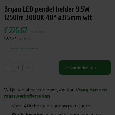
Bryan LED pendel helder 9.5W
1250lm 3000K 40° ø315mm wit
€
226,67
excl. btw
€
274,27
incl.btw
Levertijd 2-3 weken
-
+
In winkelmand
Wil je een offerte op maat, dat kan!
Vraag dan een
maatwerkofferte aan
Voor 14:00 besteld, vandaag verstuurd
Gratis levering
voor bestellingen boven de