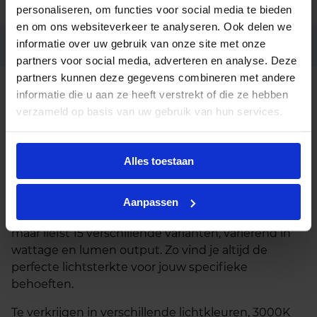
Code
LU053000
personaliseren, om functies voor social media te bieden
en om ons websiteverkeer te analyseren. Ook delen we
informatie over uw gebruik van onze site met onze
Fabrikantnaam
pendant
partners voor social media, adverteren en analyse. Deze
partners kunnen deze gegevens combineren met andere
Behuizing grijs, Dali dimbaar,
Opties op
informatie die u aan ze heeft verstrekt of die ze hebben
aanvraag
Lichtkleur 4000K, Reflector 60°
verzameld op basis van uw gebruik van hun services.
Beschrijving
Alles toestaan
De Bryan LED pendellamp is de ideale
verlichtingsoplossing voor wie flexibiliteit en stijl
Aanpassen
zoekt. Deze moderne hanglamp is verkrijgbaar in
maar liefst 15 verschillende varianten, variërend in
wattage en lumen output. Zo vind je altijd de
perfecte lichtsterkte voor jouw specifieke
behoeften.
Te verkrijgen in verschillende lichtkleuren, 3000K