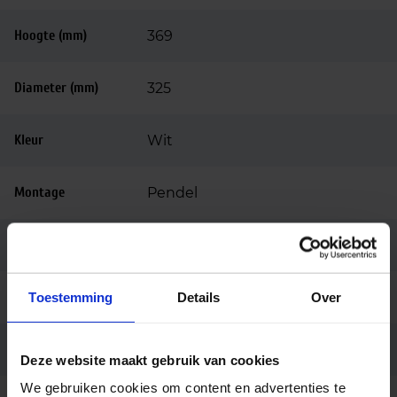
Hoogte (mm)
369
Diameter (mm)
325
Kleur
Wit
Montage
Pendel
Aansluiting
3.0 meter snoer zonder stekker
Merk
Toestemming
Light4u
Details
Over
Garantie
5 jaar
Deze website maakt gebruik van cookies
We gebruiken cookies om content en advertenties te