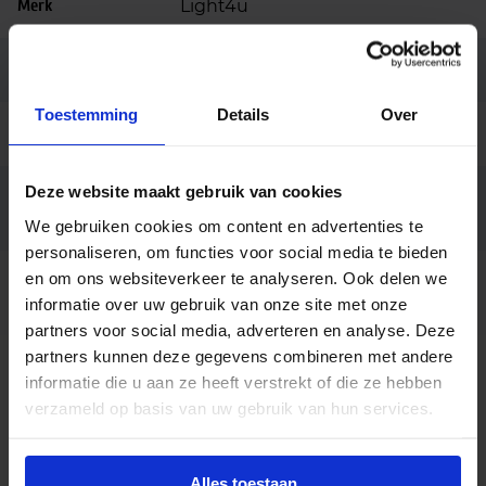
Merk
Light4u
Garantie
5 jaar
Toestemming
Details
Over
Code
LU053028
Deze website maakt gebruik van cookies
Bryan PENDANT CLEAR
Fabrikantnaam
5600lm/840 45W 40° white
We gebruiken cookies om content en advertenties te
personaliseren, om functies voor social media te bieden
en om ons websiteverkeer te analyseren. Ook delen we
Behuizing grijs, Dali dimbaar,
Opties op
aanvraag
Lichtkleur 3000K, Reflector 60°
informatie over uw gebruik van onze site met onze
partners voor social media, adverteren en analyse. Deze
partners kunnen deze gegevens combineren met andere
Beschrijving
informatie die u aan ze heeft verstrekt of die ze hebben
verzameld op basis van uw gebruik van hun services.
De Bryan LED pendellamp is de ideale
verlichtingsoplossing voor wie flexibiliteit en stijl
zoekt. Deze moderne hanglamp is verkrijgbaar in
Alles toestaan