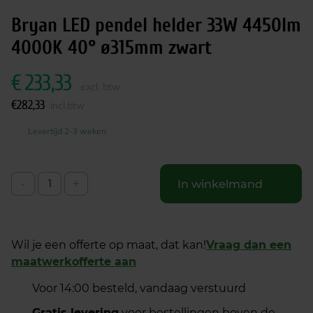
Bryan LED pendel helder 33W 4450lm
4000K 40° ø315mm zwart
€
233,33
excl. btw
€
282,33
incl.btw
Levertijd 2-3 weken
-
+
In winkelmand
Wil je een offerte op maat, dat kan!
Vraag dan een
maatwerkofferte aan
Voor 14:00 besteld, vandaag verstuurd
Gratis levering
voor bestellingen boven de