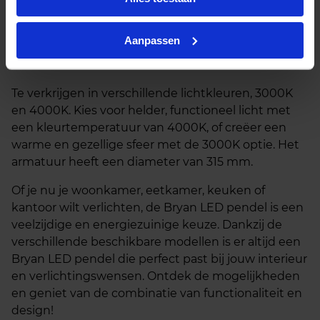
maar liefst 15 verschillende varianten, variërend in
wattage en lumen output. Zo vind je altijd de
Aanpassen
perfecte lichtsterkte voor jouw specifieke
behoeften.
Te verkrijgen in verschillende lichtkleuren, 3000K
en 4000K. Kies voor helder, functioneel licht met
een kleurtemperatuur van 4000K, of creëer een
warme en gezellige sfeer met de 3000K optie. Het
armatuur heeft een diameter van 315 mm.
Of je nu je woonkamer, eetkamer, keuken of
kantoor wilt verlichten, de Bryan LED pendel is een
veelzijdige en energiezuinige keuze. Dankzij de
verschillende beschikbare modellen is er altijd een
Bryan LED pendel die perfect past bij jouw interieur
en verlichtingswensen. Ontdek de mogelijkheden
en geniet van de combinatie van functionaliteit en
design!