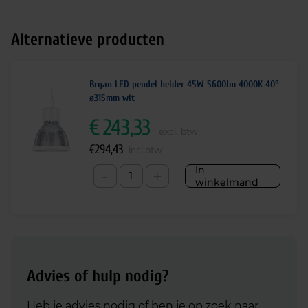
Alternatieve producten
Bryan LED pendel helder 45W 5600lm 4000K 40°
ø315mm wit
€
243,33
excl. btw
€
294,43
incl.btw
In
-
+
winkelmand
Advies of hulp nodig?
Heb je advies nodig of ben je op zoek naar