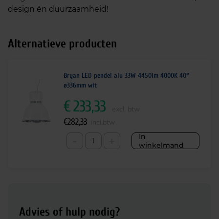
design én duurzaamheid!
Alternatieve producten
Bryan LED pendel alu 33W 4450lm 4000K 40°
ø336mm wit
€
233,33
excl. btw
€
282,33
incl.btw
In
-
+
winkelmand
Advies of hulp nodig?