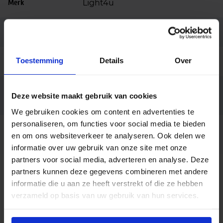
Merk
Light4u
Garantie
5 jaar
Toestemming
Details
Over
Code
LU053036
Bryan PENDANT ALU
Fabrikantnaam
Deze website maakt gebruik van cookies
4450lm/840 33W 40° white
We gebruiken cookies om content en advertenties te
personaliseren, om functies voor social media te bieden
Behuizing grijs, Dali dimbaar,
Opties op
en om ons websiteverkeer te analyseren. Ook delen we
aanvraag
Lichtkleur 3000K, Reflector 60°
informatie over uw gebruik van onze site met onze
partners voor social media, adverteren en analyse. Deze
partners kunnen deze gegevens combineren met andere
Beschrijving
informatie die u aan ze heeft verstrekt of die ze hebben
verzameld op basis van uw gebruik van hun services.
De Bryan LED pendellamp is de ideale
verlichtingsoplossing voor wie flexibiliteit en stijl
zoekt. Deze moderne hanglamp is verkrijgbaar in