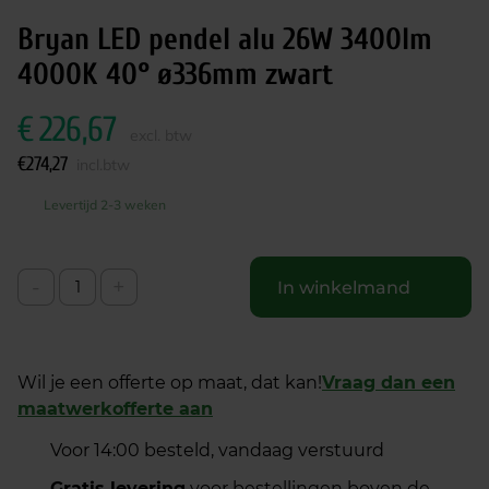
Bryan LED pendel alu 26W 3400lm
4000K 40° ø336mm zwart
€
226,67
excl. btw
€
274,27
incl.btw
Levertijd 2-3 weken
-
+
In winkelmand
Wil je een offerte op maat, dat kan!
Vraag dan een
maatwerkofferte aan
Voor 14:00 besteld, vandaag verstuurd
Gratis levering
voor bestellingen boven de