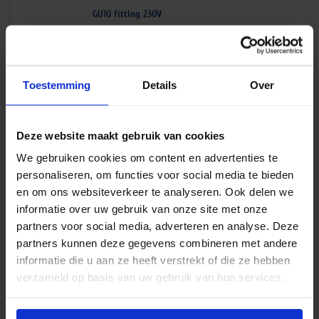
GU10 fitting 230V
€
0,52
excl. btw
€
0,63
incl.btw
Toestemming
Details
Over
In
-
+
winkelmand
Deze website maakt gebruik van cookies
We gebruiken cookies om content en advertenties te
personaliseren, om functies voor social media te bieden
Philips CorePro LED spot 3W 827 GU10 36D |
en om ons websiteverkeer te analyseren. Ook delen we
dimbaar – vervangt 35W
informatie over uw gebruik van onze site met onze
€
1,80
partners voor social media, adverteren en analyse. Deze
excl. btw
partners kunnen deze gegevens combineren met andere
€
2,18
incl.btw
informatie die u aan ze heeft verstrekt of die ze hebben
In
-
+
verzameld op basis van uw gebruik van hun services.
winkelmand