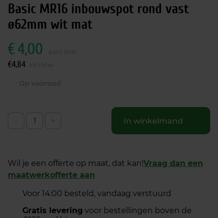
Basic MR16 inbouwspot rond vast
ø62mm wit mat
€
4,00
excl. btw
€
4,84
incl.btw
Op voorraad
-
+
In winkelmand
Wil je een offerte op maat, dat kan!
Vraag dan een
maatwerkofferte aan
Voor 14:00 besteld, vandaag verstuurd
Gratis levering
voor bestellingen boven de