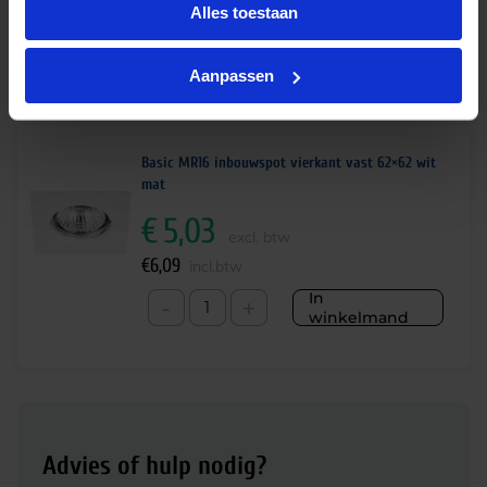
Alles toestaan
Aanpassen
Alternatieve producten
Basic MR16 inbouwspot vierkant vast 62×62 wit
mat
€
5,03
excl. btw
€
6,09
incl.btw
In
-
+
winkelmand
Advies of hulp nodig?