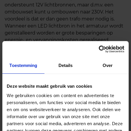
ondersteunt 12V lichtbronnen, maar d.m.v. een
ombouwset kunt u ombouwen naar 230V. Het
voordeel is dat er dan geen trafo meer nodig is.
Wanneer een LED lichtbron in het armatuur wordt
geïnstalleerd worden er grote besparingen op
energie- en vervangingskosten gerealiseerd.
Bijbehorende producten
Toestemming
Details
Over
GU10 fitting 230V
€
0,52
excl. btw
Deze website maakt gebruik van cookies
€
0,63
incl.btw
We gebruiken cookies om content en advertenties te
In
-
+
personaliseren, om functies voor social media te bieden
winkelmand
en om ons websiteverkeer te analyseren. Ook delen we
informatie over uw gebruik van onze site met onze
partners voor social media, adverteren en analyse. Deze
partners kunnen deze gegevens combineren met andere