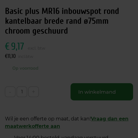
Basic plus MR16 inbouwspot rond
kantelbaar brede rand ø75mm
chroom geschuurd
€
9,17
excl. btw
€
11,10
incl.btw
Op voorraad
-
+
In winkelmand
Wil je een offerte op maat, dat kan!
Vraag dan een
maatwerkofferte aan
Voor 14:00 besteld, vandaag verstuurd