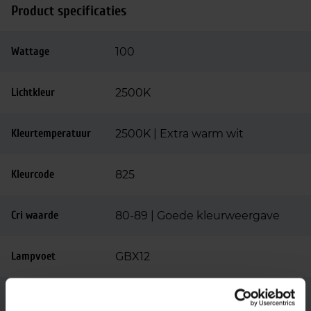
Product specificaties
Wattage
100
Lichtkleur
2500K
Kleurtemperatuur
2500K | Extra warm wit
Kleurcode
825
Cri waarde
80-89 | Goede kleurweergave
Lampvoet
GBX12
Merk
Bäro