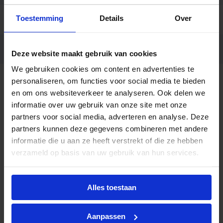
Toestemming
Details
Over
Code
B3321
Ean code
4018775000251
Deze website maakt gebruik van cookies
We gebruiken cookies om content en advertenties te
personaliseren, om functies voor social media te bieden
en om ons websiteverkeer te analyseren. Ook delen we
informatie over uw gebruik van onze site met onze
partners voor social media, adverteren en analyse. Deze
Advies of hulp nodig?
partners kunnen deze gegevens combineren met andere
informatie die u aan ze heeft verstrekt of die ze hebben
Heb je advies nodig of ben je op zoek naar
verzameld op basis van uw gebruik van hun services.
een alternatieve oplossing? Onze lichtexperts
helpen je graag met professioneel
lichtadvies
Alles toestaan
en zorgen voor de juiste licht oplossing. Aarzel
niet om contact met ons op te nemen.
Aanpassen