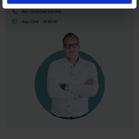
Mail
info@lichtunie.nl
Bel
+31(0)348 209 000
App
0348 – 20 90 00