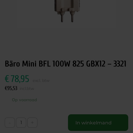
Bäro Mini BFL 100W 825 GBX12 – 3321
€
78,95
excl. btw
€
95,53
incl.btw
Op voorraad
-
+
In winkelmand