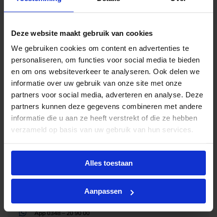
Code
B3313E
Deze website maakt gebruik van cookies
We gebruiken cookies om content en advertenties te
personaliseren, om functies voor social media te bieden
en om ons websiteverkeer te analyseren. Ook delen we
informatie over uw gebruik van onze site met onze
Advies of hulp nodig?
partners voor social media, adverteren en analyse. Deze
partners kunnen deze gegevens combineren met andere
Heb je advies nodig of ben je op zoek naar
informatie die u aan ze heeft verstrekt of die ze hebben
een alternatieve oplossing? Onze lichtexperts
verzameld op basis van uw gebruik van hun services.
helpen je graag met professioneel
lichtadvies
en zorgen voor de juiste licht oplossing. Aarzel
niet om contact met ons op te nemen.
Alles toestaan
Mail
info@lichtunie.nl
Aanpassen
Bel
+31(0)348 209 000
App
0348 – 20 90 00