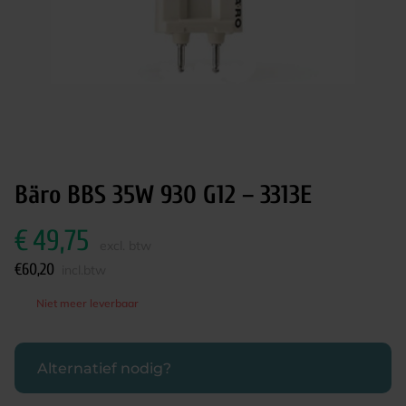
Bäro BBS 35W 930 G12 – 3313E
€
49,75
excl. btw
€
60,20
incl.btw
Niet meer leverbaar
Alternatief nodig?