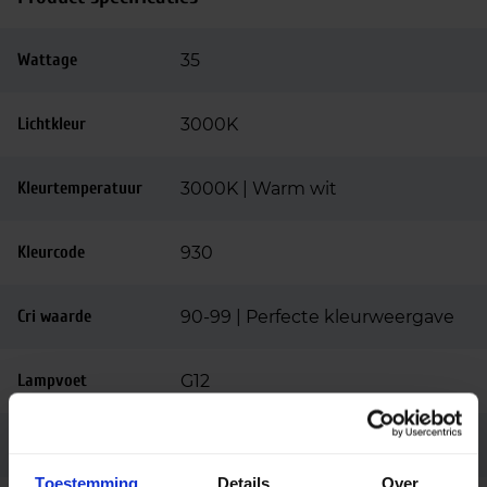
Wattage
35
Lichtkleur
3000K
Kleurtemperatuur
3000K | Warm wit
Kleurcode
930
Cri waarde
90-99 | Perfecte kleurweergave
Lampvoet
G12
Merk
Bäro
Toestemming
Details
Over