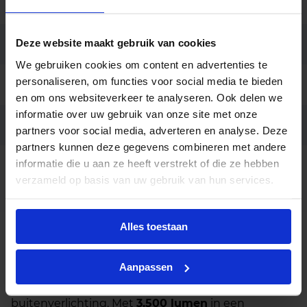
Aansluiting
600cm kabel 2-aderig
Deze website maakt gebruik van cookies
Merk
LUG Light Factory
We gebruiken cookies om content en advertenties te
personaliseren, om functies voor social media te bieden
Garantie
5 jaar
en om ons websiteverkeer te analyseren. Ook delen we
informatie over uw gebruik van onze site met onze
Code
LU122503
partners voor social media, adverteren en analyse. Deze
partners kunnen deze gegevens combineren met andere
informatie die u aan ze heeft verstrekt of die ze hebben
Dali dimbaar, Diverse
Opties op
straatoptieken, Grijze behuizing,
verzameld op basis van uw gebruik van hun services.
aanvraag
Schemerschakelaar
Alles toestaan
Beschrijving
Aanpassen
De
Avenida LED Mast 32W
biedt een heldere en
krachtige lichtopbrengst voor functionele
buitenverlichting. Met
3.500 lumen
in een