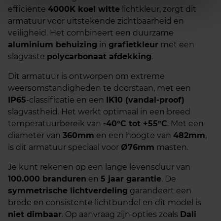
efficiënte
4000K koel witte
lichtkleur, zorgt dit
armatuur voor uitstekende zichtbaarheid en
veiligheid. Het combineert een duurzame
aluminium behuizing
in
grafietkleur
met een
slagvaste
polycarbonaat afdekking
.
Dit armatuur is ontworpen om extreme
weersomstandigheden te doorstaan, met een
IP65
-classificatie en een
IK10 (vandal-proof)
slagvastheid. Het werkt optimaal in een breed
temperatuurbereik van
-40°C tot +55°C
. Met een
diameter van
360mm
en een hoogte van
482mm
,
is dit armatuur speciaal voor
Ø76mm
masten.
Je kunt rekenen op een lange levensduur van
100.000 branduren
en
5 jaar garantie
. De
symmetrische lichtverdeling
garandeert een
brede en consistente lichtbundel en dit model is
niet dimbaar
. Op aanvraag zijn opties zoals
Dali