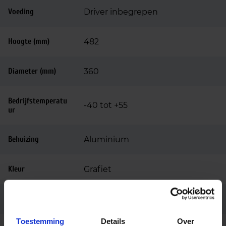
Voeding
Driver inbegrepen
Hoogte (mm)
482
Diameter (mm)
360
Bedrijfstemperatu
-40 tot +55
ur
Behuizing
Aluminium
Kleur
Grafiet
Montage
Paaltop diameter 76mm
Toestemming
Details
Over