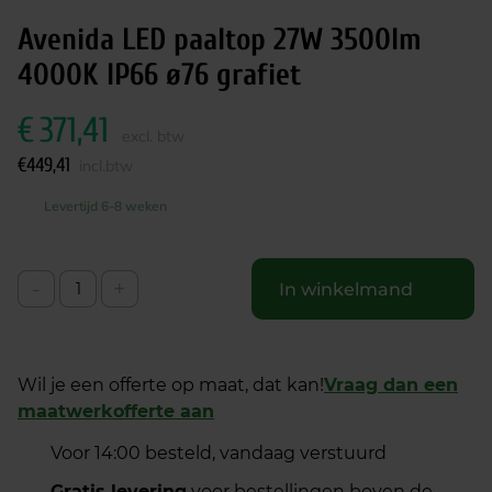
Avenida LED paaltop 27W 3500lm
4000K IP66 ø76 grafiet
€
371,41
excl. btw
€
449,41
incl.btw
Levertijd 6-8 weken
-
+
In winkelmand
Wil je een offerte op maat, dat kan!
Vraag dan een
maatwerkofferte aan
Voor 14:00 besteld, vandaag verstuurd
Gratis levering
voor bestellingen boven de