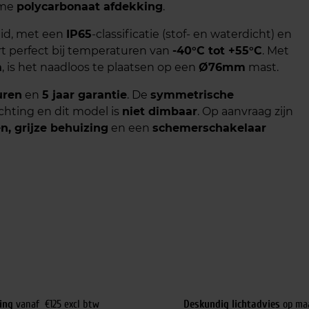
ame
polycarbonaat afdekking
.
id, met een
IP65
-classificatie (stof- en waterdicht) en
rt perfect bij temperaturen van
-40°C tot +55°C
. Met
m
, is het naadloos te plaatsen op een
Ø76mm
mast.
uren
en
5 jaar garantie
. De
symmetrische
chting en dit model is
niet dimbaar
. Op aanvraag zijn
n, grijze behuizing
en een
schemerschakelaar
ing
vanaf €125 excl btw
Deskundig lichtadvies
op ma