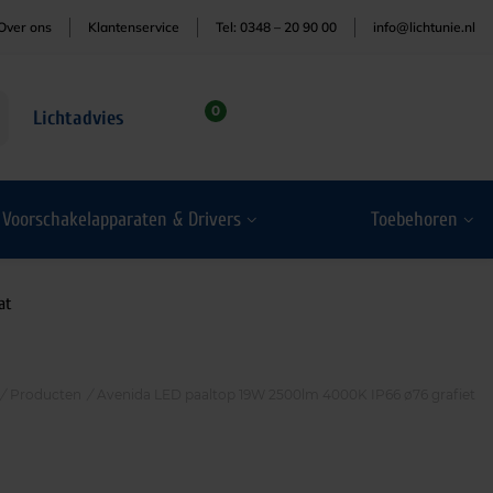
Over ons
Klantenservice
Tel: 0348 – 20 90 00
info@lichtunie.nl
0
Lichtadvies
Voorschakelapparaten & Drivers
Toebehoren
at
/
Producten
/
Avenida LED paaltop 19W 2500lm 4000K IP66 ø76 grafiet