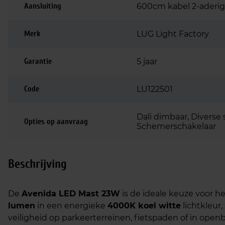
Aansluiting
600cm kabel 2-aderig
Merk
LUG Light Factory
Garantie
5 jaar
Code
LU122501
Dali dimbaar, Diverse 
Opties op aanvraag
Schemerschakelaar
Beschrijving
De
Avenida LED Mast 23W
is de ideale keuze voor h
lumen
in een energieke
4000K koel witte
lichtkleur
veiligheid op parkeerterreinen, fietspaden of in open