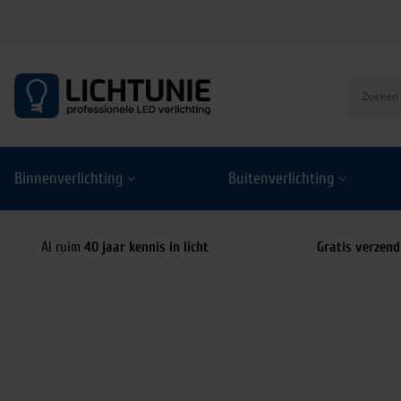
S
k
i
p
t
o
Binnenverlichting
Buitenverlichting
c
o
n
t
Al ruim
40 jaar kennis in licht
Gratis verzend
e
n
t