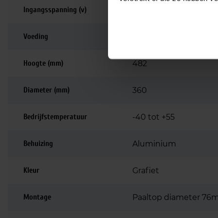
Ingangsspanning (v)
220-240
Voeding
Driver inbegrepen
Hoogte (mm)
482
Diameter (mm)
360
Bedrijfstemperatuur
-40 tot +55
Behuizing
Aluminium
Kleur
Grafiet
Montage
Paaltop diameter 7