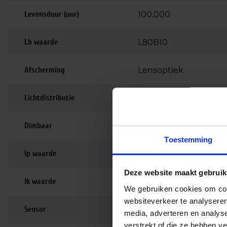
Levensduur (uur)
100.000
Lb waarde
L80B10
Afscherming
Lensoptiek
Lichtdistributie
Symmetrisch
Dimbaar
Niet dimbaar
Toestemming
Ip waarde
IP66
Deze website maakt gebruik
Ik waarde
IK10
We gebruiken cookies om cont
websiteverkeer te analyseren
Sensor
Nee
media, adverteren en analys
verstrekt of die ze hebben v