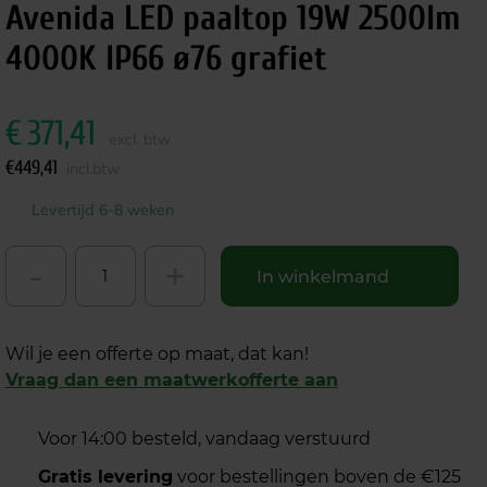
Avenida LED paaltop 19W 2500lm
4000K IP66 ø76 grafiet
€
371,41
excl. btw
€
449,41
incl.btw
Levertijd 6-8 weken
-
+
In winkelmand
Wil je een offerte op maat, dat kan!
Vraag dan een maatwerkofferte aan
Voor 14:00 besteld, vandaag verstuurd
Gratis levering
voor bestellingen boven de €125