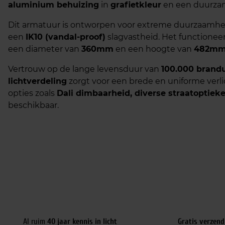
aluminium behuizing
in
grafietkleur
en een duurz
Dit armatuur is ontworpen voor extreme duurzaamhe
een
IK10 (vandal-proof)
slagvastheid. Het functionee
een diameter van
360mm
en een hoogte van
482m
Vertrouw op de lange levensduur van
100.000 brand
lichtverdeling
zorgt voor een brede en uniforme verli
opties zoals
Dali dimbaarheid, diverse straatoptieke
beschikbaar.
Al ruim
40 jaar kennis in licht
Gratis verzend