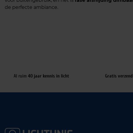
voor buitengebruik, en het is
fase afsnijding dimbaa
de perfecte ambiance.
Al ruim
40 jaar kennis in licht
Gratis verzend