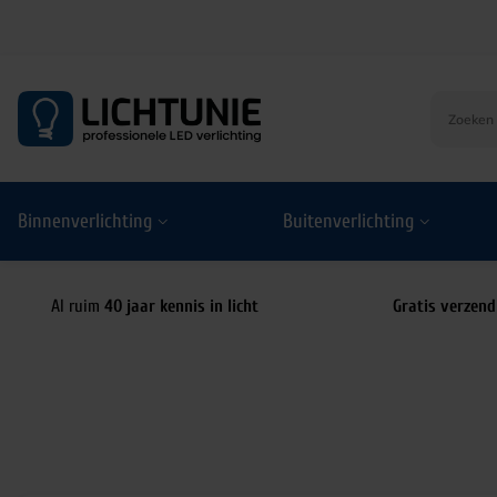
S
k
i
p
t
o
Binnenverlichting
Buitenverlichting
c
o
n
t
Al ruim
40 jaar kennis in licht
Gratis verzend
e
n
t