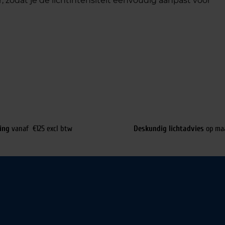
r
, zodat je de lichtintensiteit eenvoudig aanpast voor
ing
vanaf €125 excl btw
Deskundig lichtadvies
op ma