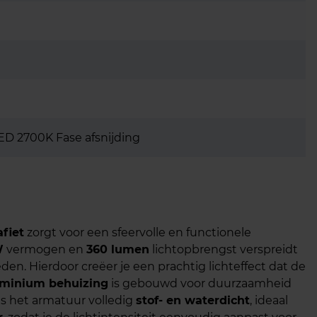
ED 2700K Fase afsnijding
afiet
zorgt voor een sfeervolle en functionele
W
vermogen en
360 lumen
lichtopbrengst verspreidt
en. Hierdoor creëer je een prachtig lichteffect dat de
uminium behuizing
is gebouwd voor duurzaamheid
e is het armatuur volledig
stof- en waterdicht
, ideaal