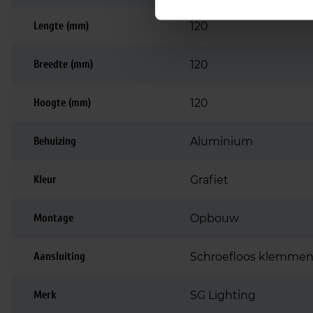
Lengte (mm)
120
Breedte (mm)
120
Hoogte (mm)
120
Behuizing
Aluminium
Kleur
Grafiet
Montage
Opbouw
Aansluiting
Schroefloos klemmen
Merk
SG Lighting