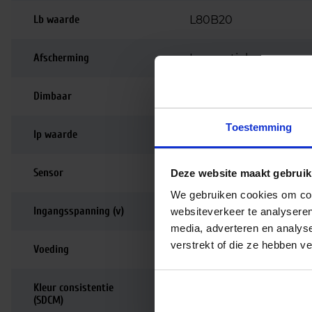
Lb waarde
L80B20
Afscherming
Lensoptiek
Dimbaar
Dimbaar
Toestemming
Ip waarde
IP65
Sensor
Deze website maakt gebruik
Nee
We gebruiken cookies om cont
Ingangsspanning (v)
220-240
websiteverkeer te analyseren
media, adverteren en analys
verstrekt of die ze hebben v
Voeding
Driver inbegrepen
Kleur consistentie
3 SDCM
(SDCM)