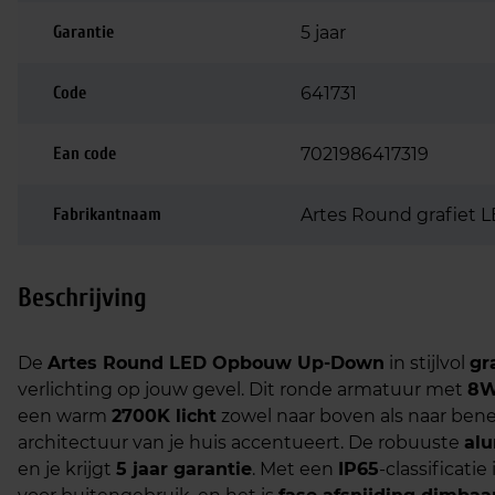
Garantie
5 jaar
Code
641731
Ean code
7021986417319
Fabrikantnaam
Artes Round grafiet L
Beschrijving
De
Artes Round LED Opbouw Up-Down
in stijlvol
gr
verlichting op jouw gevel. Dit ronde armatuur met
8
een warm
2700K licht
zowel naar boven als naar bened
architectuur van je huis accentueert. De robuuste
al
en je krijgt
5 jaar garantie
. Met een
IP65
-classificati