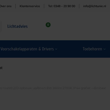
Over ons
Klantenservice
Tel: 0348 – 20 90 00
info@lichtunie.nl
0
Lichtadvies
Voorschakelapparaten & Drivers
Toebehoren
at
es round LED opbouw up/down 8W 360lm 2700K IP44 grafiet – dimbaar