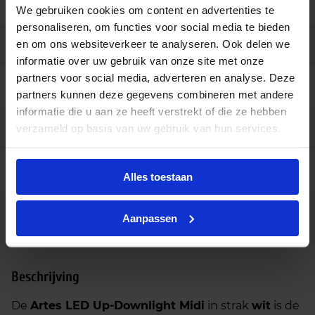
Montage
Opbouw
We gebruiken cookies om content en advertenties te
personaliseren, om functies voor social media te bieden
en om ons websiteverkeer te analyseren. Ook delen we
Aansluiting
Insteekconnector
informatie over uw gebruik van onze site met onze
partners voor social media, adverteren en analyse. Deze
Merk
SG Lighting
partners kunnen deze gegevens combineren met andere
informatie die u aan ze heeft verstrekt of die ze hebben
Garantie
verzameld op basis van uw gebruik van hun services.
5 jaar (5 jaar anti corrosie)
Code
LU131103
Alles toestaan
Artes Midi wit LED 4000K Fase
Fabrikantnaam
Aanpassen
afsnijding
Beschrijving
De
Artes LED Up-Downlight Midi
in strak
wit
is de