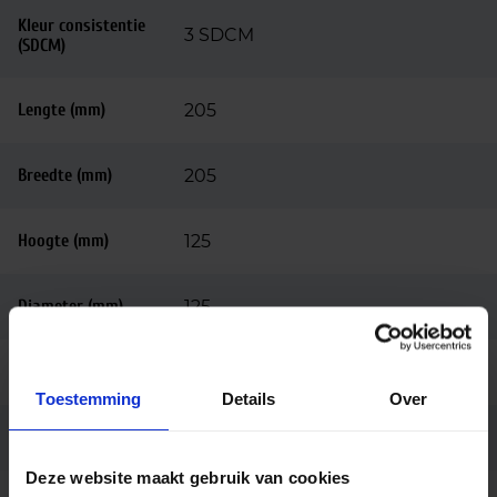
Kleur consistentie
3 SDCM
(SDCM)
Lengte (mm)
205
Breedte (mm)
205
Hoogte (mm)
125
Diameter (mm)
125
Behuizing
Aluminium
Toestemming
Details
Over
Kleur
Wit
Deze website maakt gebruik van cookies