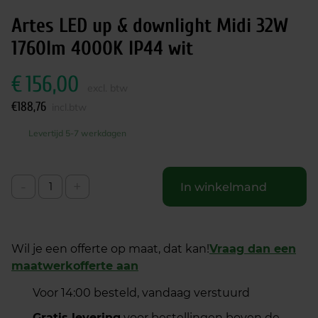
Artes LED up & downlight Midi 32W
1760lm 4000K IP44 wit
€
156,00
excl. btw
€
188,76
incl.btw
Levertijd 5-7 werkdagen
-
+
In winkelmand
Wil je een offerte op maat, dat kan!
Vraag dan een
maatwerkofferte aan
Voor 14:00 besteld, vandaag verstuurd
Gratis levering
voor bestellingen boven de