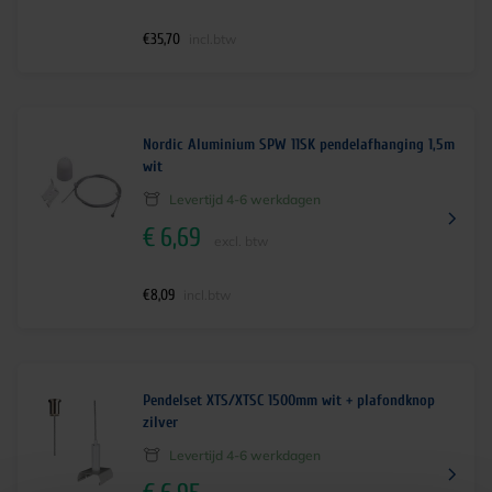
€
35,70
incl.btw
Nordic Aluminium SPW 11SK pendelafhanging 1,5m
wit
Levertijd 4-6 werkdagen
€
6,69
excl. btw
€
8,09
incl.btw
Pendelset XTS/XTSC 1500mm wit + plafondknop
zilver
Levertijd 4-6 werkdagen