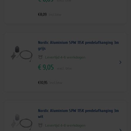
excl. btw
€
8,09
incl.btw
Nordic Aluminium SPW 11SK pendelafhanging 3m
grijs
Levertijd 4-6 werkdagen
€
9,05
excl. btw
€
10,95
incl.btw
Nordic Aluminium SPW 11SK pendelafhanging 3m
wit
Levertijd 4-6 werkdagen