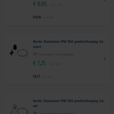
€
9,05
excl. btw
€
10,95
incl.btw
Nordic Aluminium SPW 11SK pendelafhanging 3m
zwart
Levertijd 4-6 werkdagen
€
7,25
excl. btw
€
8,77
incl.btw
Nordic Aluminium SPW 11SK pendelafhanging 5m
wit
Levertijd 4-6 werkdagen