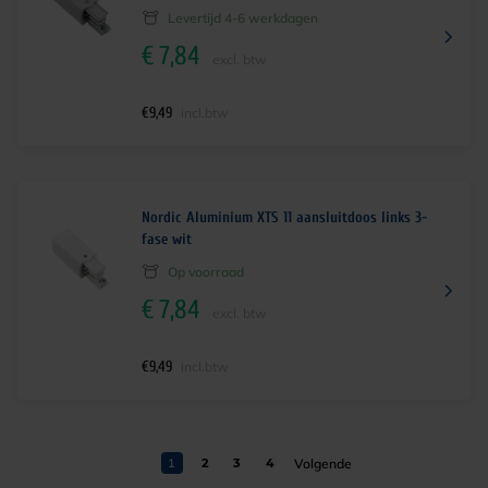
Levertijd 4-6 werkdagen
€
7,84
excl. btw
€
9,49
incl.btw
Nordic Aluminium XTS 11 aansluitdoos links 3-
fase wit
Op voorraad
€
7,84
excl. btw
€
9,49
incl.btw
1
2
3
4