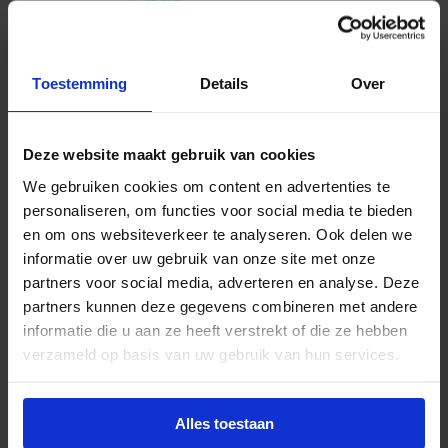
€
6,95
excl. btw
€
8,41
incl.btw
Toestemming
Details
Over
Pendelset XTS/XTSC 3000mm wit + plafondknop
Deze website maakt gebruik van cookies
zilver
We gebruiken cookies om content en advertenties te
Levertijd 4-6 werkdagen
personaliseren, om functies voor social media te bieden
€
7,55
en om ons websiteverkeer te analyseren. Ook delen we
excl. btw
informatie over uw gebruik van onze site met onze
partners voor social media, adverteren en analyse. Deze
€
9,14
incl.btw
partners kunnen deze gegevens combineren met andere
informatie die u aan ze heeft verstrekt of die ze hebben
verzameld op basis van uw gebruik van hun services.
Nordic Aluminium SKB 30 plafondcup wit
Levertijd 4-6 werkdagen
Alles toestaan
€
3,51