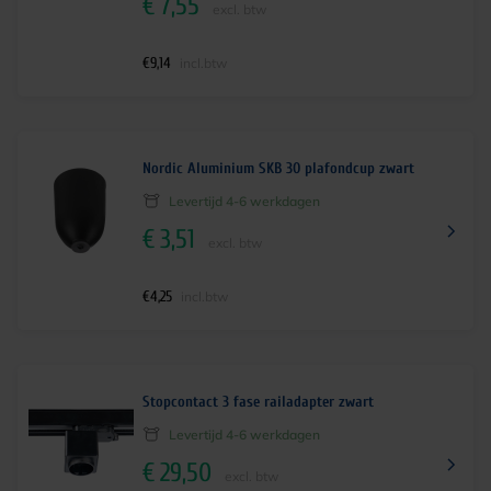
€
7,55
excl. btw
€
9,14
incl.btw
Nordic Aluminium SKB 30 plafondcup zwart
Levertijd 4-6 werkdagen
€
3,51
excl. btw
€
4,25
incl.btw
Stopcontact 3 fase railadapter zwart
Levertijd 4-6 werkdagen
€
29,50
excl. btw