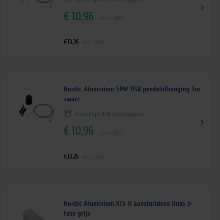
€
10,96
excl. btw
€
13,26
incl.btw
Nordic Aluminium SPW 11SK pendelafhanging 5m
zwart
Levertijd 4-6 werkdagen
€
10,96
excl. btw
€
13,26
incl.btw
Nordic Aluminium XTS 11 aansluitdoos links 3-
fase grijs