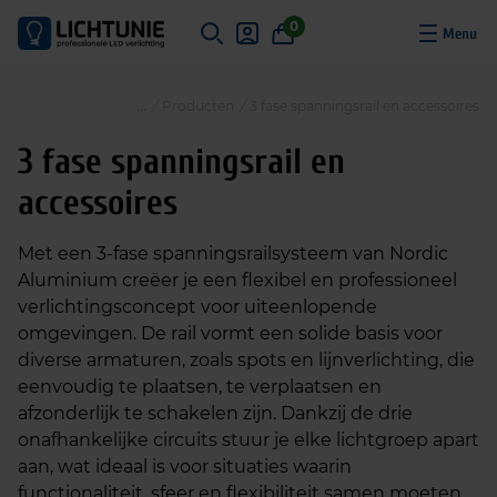
S
0
k
i
p
/
Producten
/
3 fase spanningsrail en accessoires
t
o
3 fase spanningsrail en
c
accessoires
o
n
t
Met een 3-fase spanningsrailsysteem van Nordic
e
Aluminium creëer je een flexibel en professioneel
n
verlichtingsconcept voor uiteenlopende
t
omgevingen. De rail vormt een solide basis voor
diverse armaturen, zoals spots en lijnverlichting, die
eenvoudig te plaatsen, te verplaatsen en
afzonderlijk te schakelen zijn. Dankzij de drie
onafhankelijke circuits stuur je elke lichtgroep apart
aan, wat ideaal is voor situaties waarin
functionaliteit, sfeer en flexibiliteit samen moeten