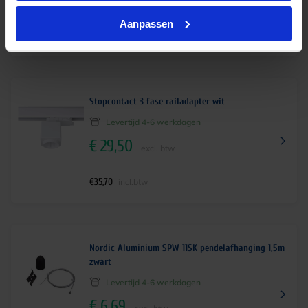
excl. btw
Aanpassen
€
4,25
incl.btw
Stopcontact 3 fase railadapter wit
Levertijd 4-6 werkdagen
€
29,50
excl. btw
€
35,70
incl.btw
Nordic Aluminium SPW 11SK pendelafhanging 1,5m
zwart
Levertijd 4-6 werkdagen
€
6,69