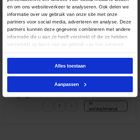
perfecte vervanger vinden voor jouw situatie.
en om ons websiteverkeer te analyseren. Ook delen we
informatie over uw gebruik van onze site met onze
Wil je persoonlijk advies? Neem dan gerust contact
partners voor social media, adverteren en analyse. Deze
met ons op via de mail. Wij zorgen ervoor dat je snel
partners kunnen deze gegevens combineren met andere
en eenvoudig kunt overstappen op de beste
informatie die u aan ze heeft verstrekt of die ze hebben
verlichting.
verzameld op basis van uw gebruik van hun services.
Bijbehorende producten
Alles toestaan
Philips starter S10 4-65W
€
0,85
Aanpassen
excl. btw
€
1,03
incl.btw
In
-
+
winkelmand