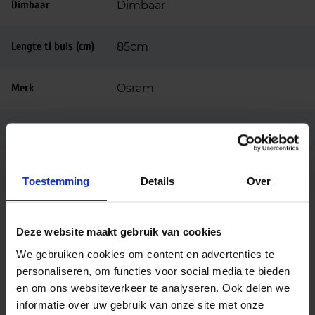
Dimbaar
Dimbaar
Lengte tl buis (cm)
85cm
Merk
Osram
Ean code
4050300591704
Fabrikantnaam
HO 39W/840 FLH1
Toestemming
Details
Over
Deze website maakt gebruik van cookies
Alternatieve producten
We gebruiken cookies om content en advertenties te
personaliseren, om functies voor social media te bieden
en om ons websiteverkeer te analyseren. Ook delen we
Ledvance LED TL buis AC P 16W 840 T5 |85cm –
informatie over uw gebruik van onze site met onze