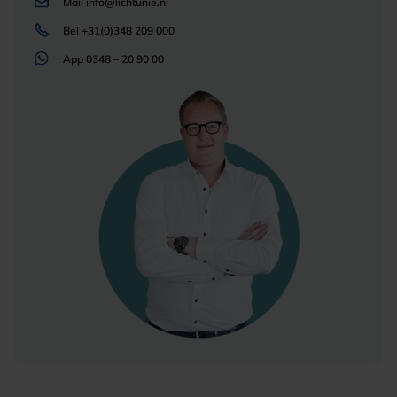
Mail
info@lichtunie.nl
Bel
+31(0)348 209 000
App
0348 – 20 90 00