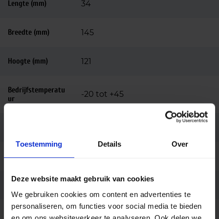
Lengte (mm)
34
Breedte (mm)
145
Hoogte (mm)
121
Bedrijfstemperatu
-20 tot +45
ur
Kleur
Zwart
Toestemming
Details
Over
Montage
Opbouw
Deze website maakt gebruik van cookies
Garantie
3 jaar
We gebruiken cookies om content en advertenties te
personaliseren, om functies voor social media te bieden
Code
LU11328
en om ons websiteverkeer te analyseren. Ook delen we