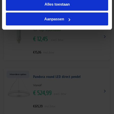
Alles toestaan
Aanpassen
Philips Master PL-C Xtra 26W 840 – 2 pins
Op voorraad
€
12,45
excl. btw
€
15,06
incl.btw
Meerdere opties
Pandora round LED direct pendel
Vanaf
€
524,99
excl. btw
€
615,39
incl.btw