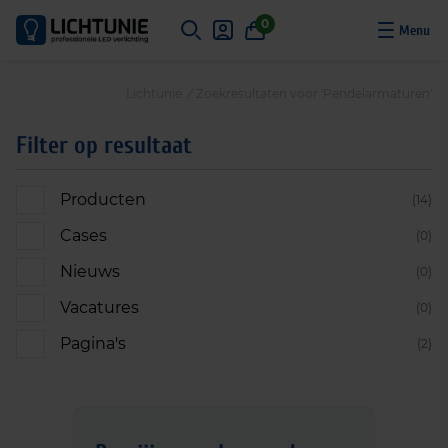
S
0
k
i
p
Lichtunie
/
Zoekresultaten voor 'Pendelarmaturen'
t
o
Filter op resultaat
c
o
Producten
(14)
n
t
Cases
(0)
e
Nieuws
(0)
n
t
Vacatures
(0)
Pagina's
(2)