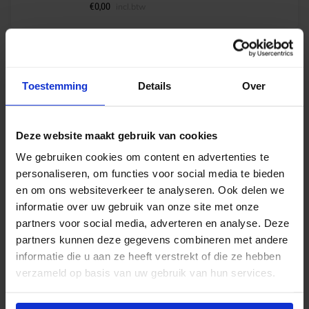
€
0,00
incl.btw
Meerdere opties
Plane direct microprisma LED pendelarmaturen
Toestemming
Details
Over
Vanaf
€
159,32
excl. btw
Deze website maakt gebruik van cookies
€
0,00
incl.btw
We gebruiken cookies om content en advertenties te
personaliseren, om functies voor social media te bieden
en om ons websiteverkeer te analyseren. Ook delen we
informatie over uw gebruik van onze site met onze
Philips Master PL-C Xtra 18W 830 – 4 pins
partners voor social media, adverteren en analyse. Deze
partners kunnen deze gegevens combineren met andere
Op voorraad
informatie die u aan ze heeft verstrekt of die ze hebben
€
4,45
excl. btw
verzameld op basis van uw gebruik van hun services.
€
5,38
incl.btw