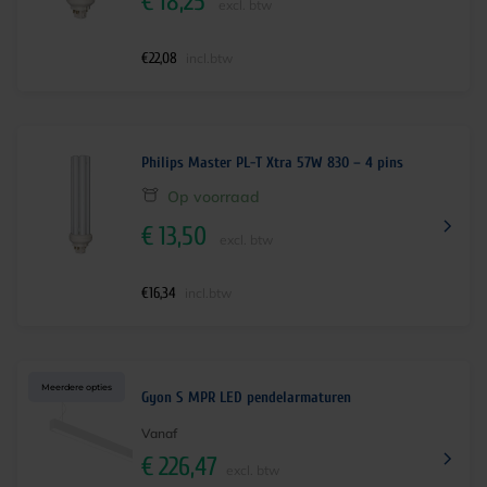
€
18,25
excl. btw
€
22,08
incl.btw
Philips Master PL-T Xtra 57W 830 – 4 pins
Op voorraad
€
13,50
excl. btw
€
16,34
incl.btw
Meerdere opties
Gyon S MPR LED pendelarmaturen
Vanaf
€
226,47
excl. btw