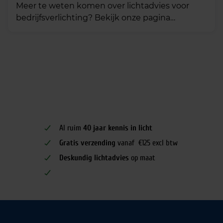
Meer te weten komen over lichtadvies voor
bedrijfsverlichting? Bekijk onze pagina
Populaire toepassingen Bekijk alles
Kantoorverlichting Portiek verlichting
Magazijnverlichting Winkelverlichting
Horecaverlichting Werkplaatsverlichting
Lichtadvies Ben jij op zoek naar deskundig
lichtadvies?
Al ruim
40 jaar kennis in licht
Gratis verzending
vanaf €125 excl btw
Deskundig lichtadvies
op maat